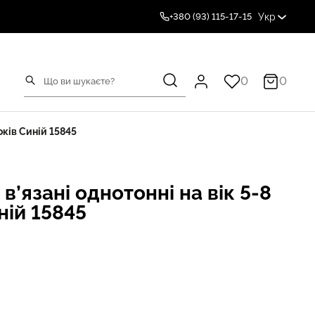
Укр
+380 (93) 115-17-15
0
0
оків Синій 15845
 в’язані однотонні на вік 5-8
ній 15845