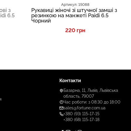
Артикул: 15088
ові з
Рукавиці жіночі зі штучної замші з
Ру
di 6.5
резинкою на манжеті Paidi 6.5
ре
Чорний
Сі
220 грн
Контакти
Базарна, 11, Львів, Львівська
область, 79007
я
Час роботи: з 08:30 до 18:00
sales@fortune.com.ua
+380 (93) 115-17-15
+380 (68) 115-17-18