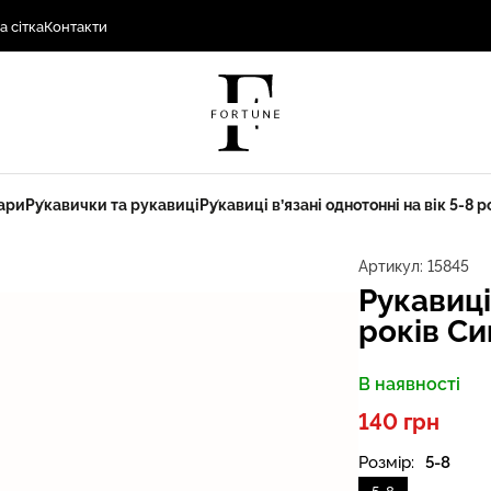
а сітка
Контакти
ари
Рукавички та рукавиці
Рукавиці в’язані однотонні на вік 5-8 р
Артикул:
15845
Рукавиці
років Си
В наявності
140 грн
Розмір:
5-8