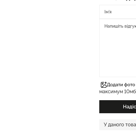
Додати фото 
максимум 10мб
Наді
У даного това