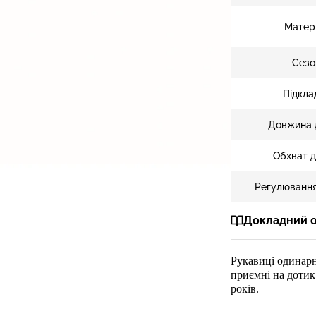
Матер
Сезо
Підкла
Довжина 
Обхват д
Регулювання
Докладний 
Рукавиці
одинар
приємні на дотик
рок
ів.