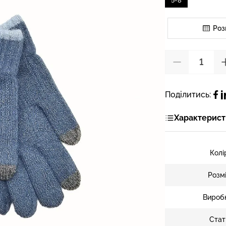
5-8
Роз
Поділитись:
Характерист
Колі
Розм
Вироб
Стат