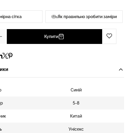
мірна сітка
Як правильно зробити заміри
Купити
ики
р
Синій
ір
5-8
ник
Китай
ь
Унісекс