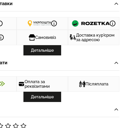
тавки
Доставка кур'єром
Самовивіз
за адресою
Детальніше
ати
Оплата за
Післяплата
реквізитами
Детальніше