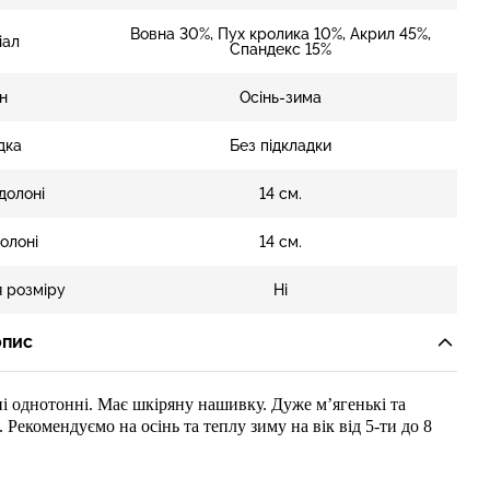
Вовна 30%, Пух кролика 10%, Акрил 45%,
іал
Спандекс 15%
н
Осінь-зима
дка
Без підкладки
долоні
14 см.
олоні
14 см.
 розміру
Ні
опис
ні
однотонн
і
.
М
ає шкіряну нашивку.
Дуже
м’
ягенькі та
. Рекомендуємо на осінь
та теплу зиму
на
вік від
5-ти
до
8