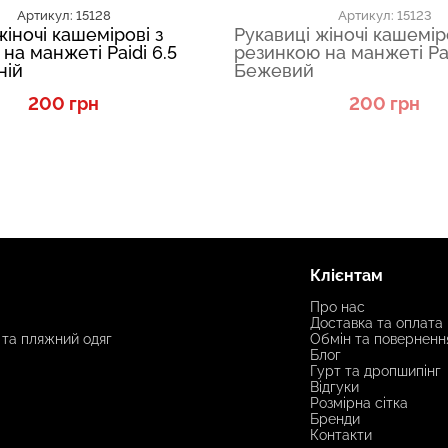
Артикул: 15128
Артикул: 15123
жіночі кашемірові з
Рукавиці жіночі кашемір
на манжеті Paidi 6.5
резинкою на манжеті Pai
ній
Бежевий
200 грн
200 грн
Клієнтам
Про нас
Доставка та оплата
 та пляжний одяг
Обмін та поверненн
Блог
Гурт та дропшипінг
Відгуки
Розмірна сітка
Бренди
Контакти