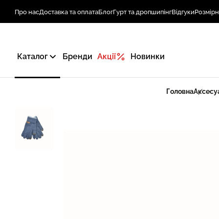
Про нас
Доставка та оплата
Блог
Гурт та дропшипінг
Відгуки
Розмірн
Каталог
Бренди
Акції
Новинки
Головна
Аксесу