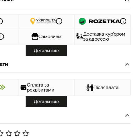
Доставка кур'єром
Самовивіз
за адресою
Детальніше
ати
Оплата за
Післяплата
реквізитами
Детальніше