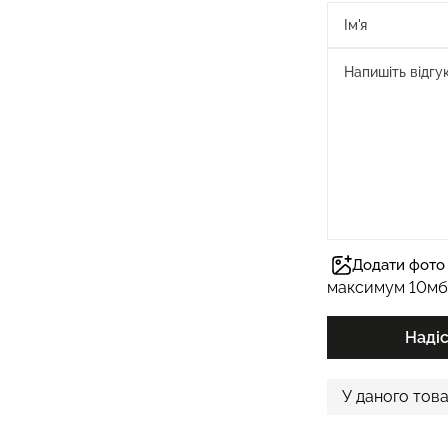
Додати фото 
максимум 10мб
Наді
У даного това