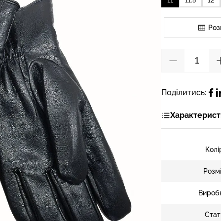
11
11.5
12
Роз
Поділитись:
Характерист
Колі
Розм
Вироб
Стат