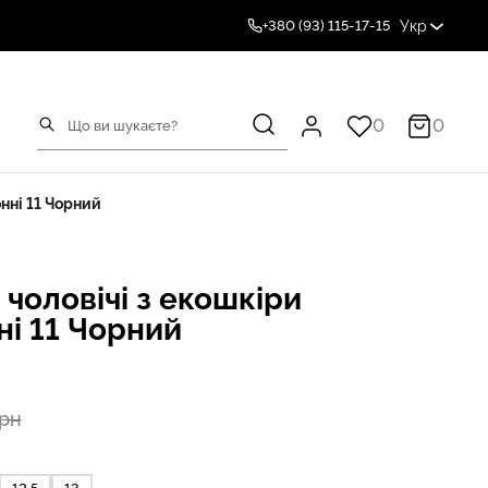
Укр
+380 (93) 115-17-15
0
0
нні 11 Чорний
 чоловічі з екошкіри
і 11 Чорний
грн