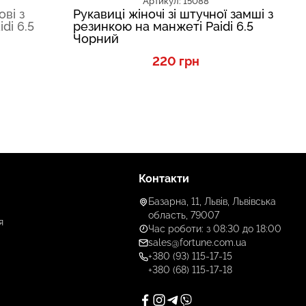
Артикул: 15088
ові з
Рукавиці жіночі зі штучної замші з
Ру
di 6.5
резинкою на манжеті Paidi 6.5
ре
Чорний
Сі
220 грн
Контакти
Базарна, 11, Львів, Львівська
область, 79007
я
Час роботи: з 08:30 до 18:00
sales@fortune.com.ua
+380 (93) 115-17-15
+380 (68) 115-17-18