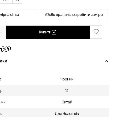
12.5
13
мірна сітка
Як правильно зробити заміри
Купити
ики
р
Чорний
ір
11
ник
Китай
ь
Для Чоловіків