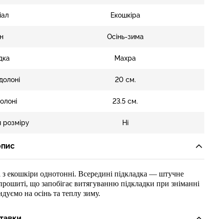
іал
Екошкіра
н
Осінь-зима
дка
Махра
долоні
20 см.
олоні
23.5 см.
 розміру
Ні
опис
і з екошкіри
однотонн
і
.
Всередин
і підкладка — штучне
прошиті, що запобігає витягуванню підкладки при зніманні
ндуємо на осінь та
теплу
зиму.
тавки