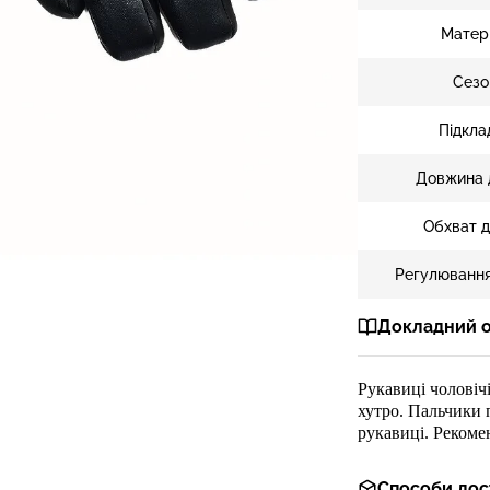
Матер
Сезо
Підкла
Довжина 
Обхват д
Регулювання
Докладний 
Рукавиці
чоловіч
хутро. Пальчики 
рукавиці. Рекоме
Способи дос