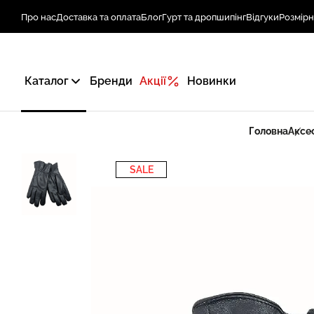
Про нас
Доставка та оплата
Блог
Гурт та дропшипінг
Відгуки
Розмірн
Каталог
Бренди
Акції
Новинки
Головна
Аксе
SALE