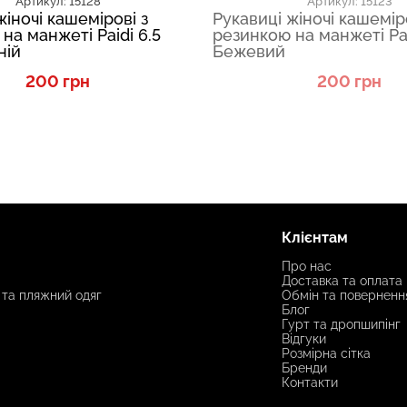
Артикул: 15128
Артикул: 15123
жіночі кашемірові з
Рукавиці жіночі кашемір
на манжеті Paidi 6.5
резинкою на манжеті Pai
ній
Бежевий
200 грн
200 грн
Клієнтам
Про нас
Доставка та оплата
 та пляжний одяг
Обмін та поверненн
Блог
Гурт та дропшипінг
Відгуки
Розмірна сітка
Бренди
Контакти