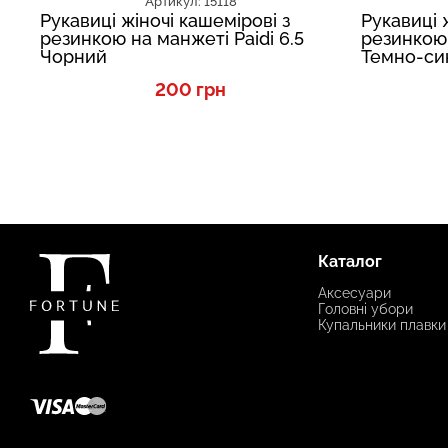
Артикул: 15118
Рукавиці жіночі кашемірові з
Рукавиці 
резинкою на манжеті Paidi 6.5
резинкою 
Чорний
Темно-си
200 грн
Каталог
Аксесуари
Головні убори
Купальники плавки