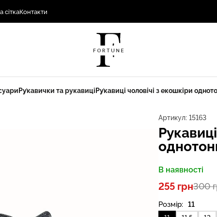
а сітка
Контакти
суари
Рукавички та рукавиці
Рукавиці чоловічі з екошкіри одното
Артикул:
15163
Рукавиці
однотонн
В наявності
255 грн
300 
Розмір:
11