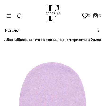
0
0
Каталог
оры
Шапки
Шапка однотонная из одинарного трикотажа Холли Ta