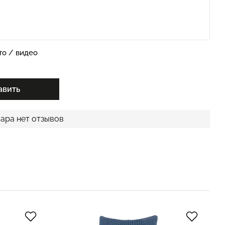
то / видео
авить
вара нет отзывов