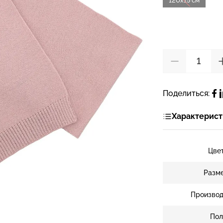
120х15 см
Поделиться:
Характерист
Цве
Разм
Производ
Пол