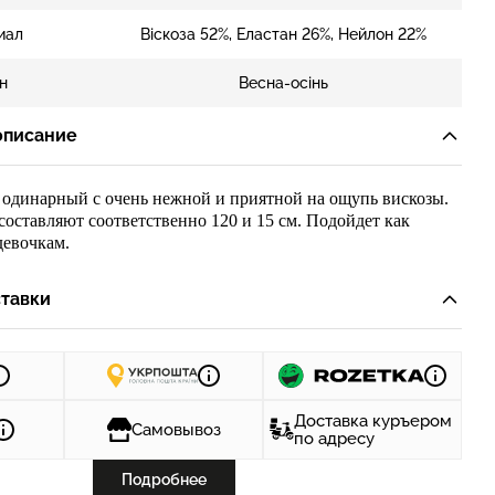
иал
Віскоза 52%, Еластан 26%, Нейлон 22%
н
Весна-осінь
описание
 одинарный с очень нежной и приятной на ощупь вискозы.
оставляют соответственно 120 и 15 см. Подойдет как
девочкам.
тавки
Доставка куръером
Самовывоз
по адресу
Подробнее