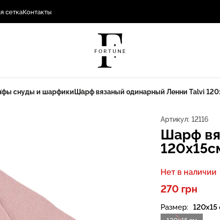
я сетка
Контакты
афы снуды и шарфики
Шарф вязаный одинарный Ленни Talvi 120
Артикул:
12116
Шарф вя
120x15с
Нет в наличии
270 грн
Размер:
120х15