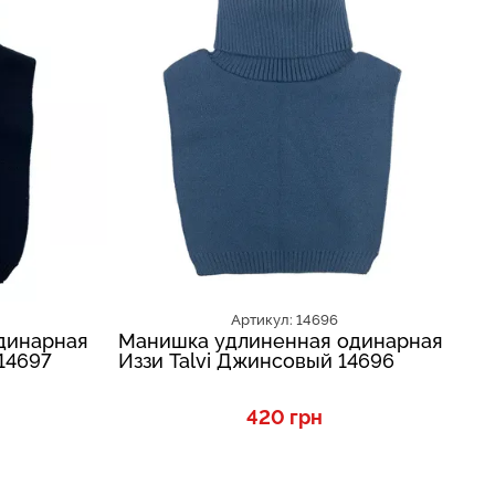
Артикул: 14696
динарная
Манишка удлиненная одинарная
М
 14697
Иззи Talvi Джинсовый 14696
Из
420 грн