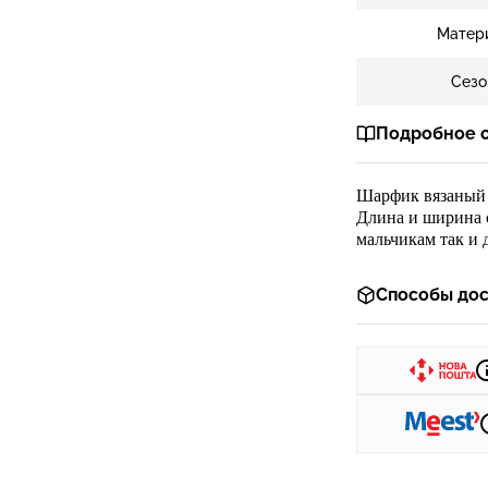
Матер
Сезо
Подробное 
Шарфик вязан
ый
Длина и ширина с
мальчикам так и 
Способы дос