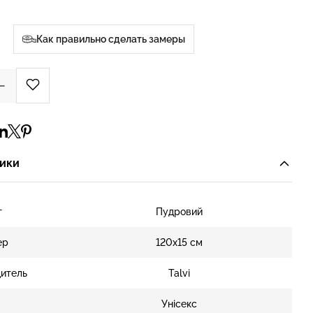
Как правильно сделать замеры
ики
т
Пудровий
ер
120х15 см
итель
Talvi
Унісекс