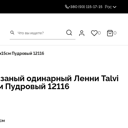
Рос
+380 (93) 115-17-15
0
0
x15см Пудровый 12116
заный одинарный Ленни Talvi
м Пудровый 12116
 см