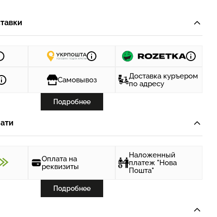
тавки
Доставка куръером
Самовывоз
по адресу
Подробнее
ати
Наложенный
Оплата на
платеж "Нова
реквизиты
Пошта"
Подробнее