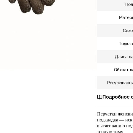
Пол
Матер
Сезо
Подкла
Длина л
Обхват л
Регулювання
Подробное 
Перчатки женск
подкдадка — иск
вытягиванию под
теплую зиму.