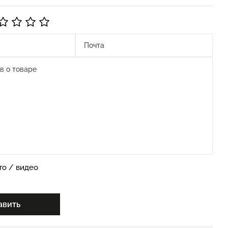
то / видео
авить