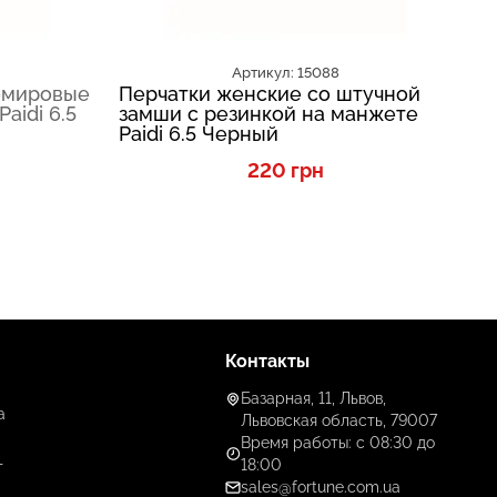
Артикул: 15088
емировые
Перчатки женские со штучной
П
aidi 6.5
замши с резинкой на манжете
за
Paidi 6.5 Черный
Pa
220 грн
Контакты
Базарная, 11, Львов,
а
Львовская область, 79007
Время работы: с 08:30 до
18:00
г
sales@fortune.com.ua