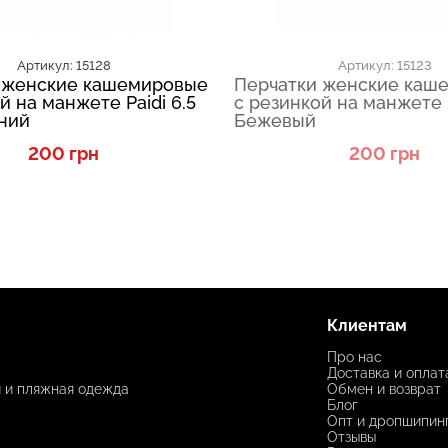
Артикул: 15128
Артикул: 15123
 женские кашемировые
Перчатки женские каш
й на манжете Paidi 6.5
с резинкой на манжете P
ний
Бежевый
200 грн
200 грн
Клиентам
Про нас
Доставка и оплат
и и пляжная одежда
Обмен и возврат
Блог
Опт и дропшипин
Отзывы