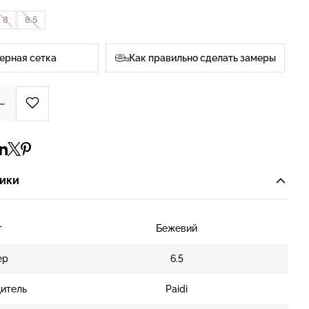
8
8.5
ерная сетка
Как правильно сделать замеры
ики
т
Бежевий
ер
6.5
итель
Paidi