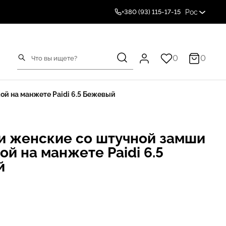
Рос
+380 (93) 115-17-15
0
0
ой на манжете Paidi 6.5 Бежевый
и женские со штучной замши
ой на манжете Paidi 6.5
й