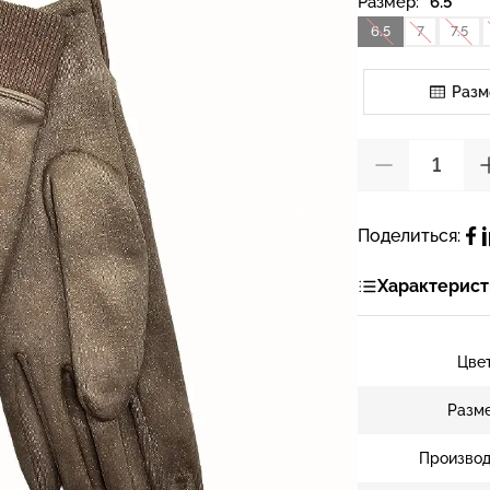
Размер:
6.5
6.5
7
7.5
Разм
Поделиться:
Характерист
Цве
Разм
Производ