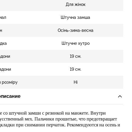
Для жінок
иал
Штучна замша
н
Осінь-зима-весна
дка
Штучне хутро
адони
19 см.
адони
19 см.
 розміру
Ні
описание
ие
со штучной замши
с резинкой на манжете.
Внутри
усственн
ый мех. Пальчики прошитые, что предотвращает
кладки при снимании перчаток. Рекомендуются на осень и