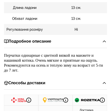
Длина ладони
13 см.
Обхват ладони
13 см.
Регулювання розміру
Ні
Подробное описание
Перчатки
одинар
н
ые с
цветной вязкой
на манжет
е
и
на
шивкой
котика
.
Очень мягкие и
приятные на ощупь.
Рекомендуются на осень
и теплую зиму
на возраст от
5
-ти
до
7
лет
.
Способы доставки
Доставка