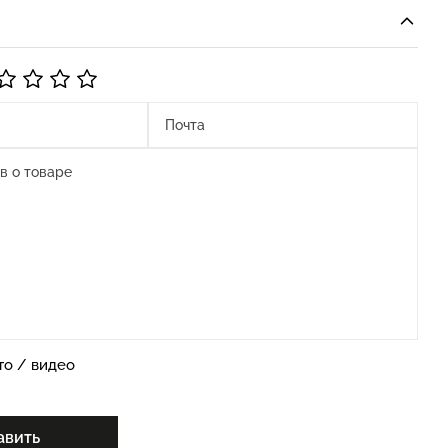
то / видео
авить