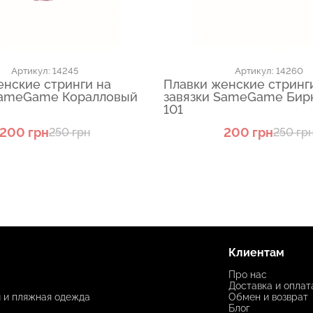
Артикул: 14245
Артикул: 14260
енские стринги на
Плавки женские стринг
SameGame Коралловый
завязки SameGame Бир
101
200 грн
200 грн
250 грн
250 гр
Клиентам
Про нас
Доставка и оплат
и и пляжная одежда
Обмен и возврат
Блог