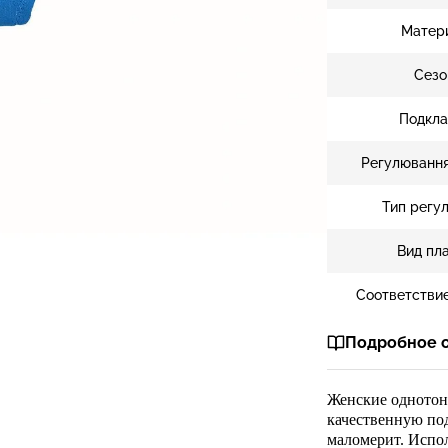
Матер
Сезо
Подкла
Регулювання
Тип регу
Вид пл
Соответстви
Подробное 
Женские однотон
качественную под
маломерит. Испо