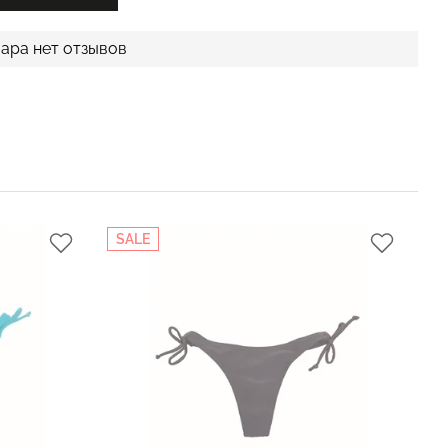
вара нет отзывов
SALE
S