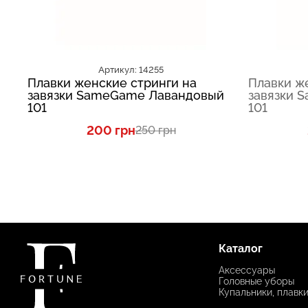
Артикул: 14255
Плавки женские стринги на
Плавки ж
завязки SameGame Лавандовый
завязки 
101
101
200 грн
250 грн
Каталог
Аксессуары
Головные уборы
Купальники, плавк