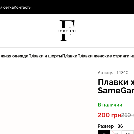
я сетка
Контакты
ляжная одежда
Плавки и шорты
Плавки
Плавки женские стринги н
Артикул:
14240
Плавки 
SameGam
В наличии
200 грн
250 
Размер:
36