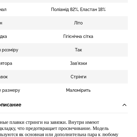
иал
Поліамід 82%, Еластан 18%
н
Літо
дка
Гігієнічна сітка
 розміру
Так
лятора
Зав'язки
авок
Стрінги
е размеру
Маломірить
описание
ные плавки стринги на завязки. Внутри имеют
кладку, что предотвращает просвечивание. Модель
льзуются як основная или дополнительна пара к любому