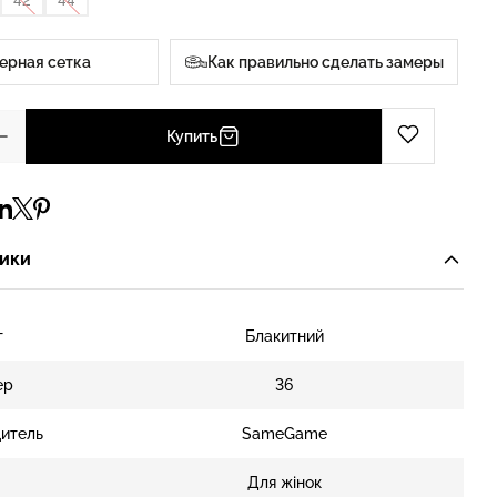
42
44
ерная сетка
Как правильно сделать замеры
Купить
ики
т
Блакитний
ер
36
итель
SameGame
Для жінок