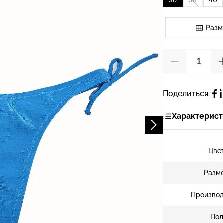
36
38
40
Разм
Поделиться:
Характерист
Цве
Разм
Производ
Пол