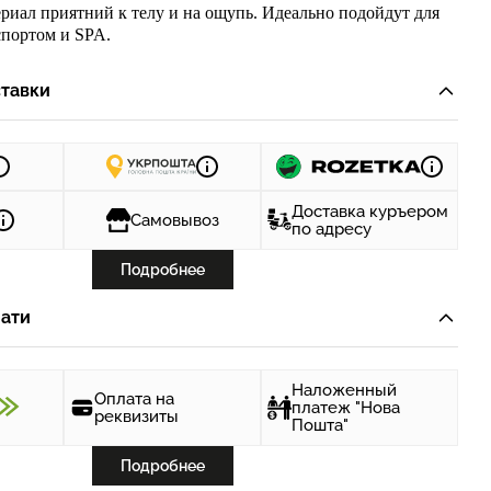
риал приятний к телу и на ощупь. Идеально подойдут для
спортом и
SPA.
тавки
Доставка куръером
Самовывоз
по адресу
Подробнее
ати
Наложенный
Оплата на
платеж "Нова
реквизиты
Пошта"
Подробнее