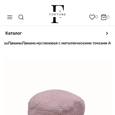
0
0
Каталог
боры
Панамы
Панама муслиновая с металлическими точками AOL