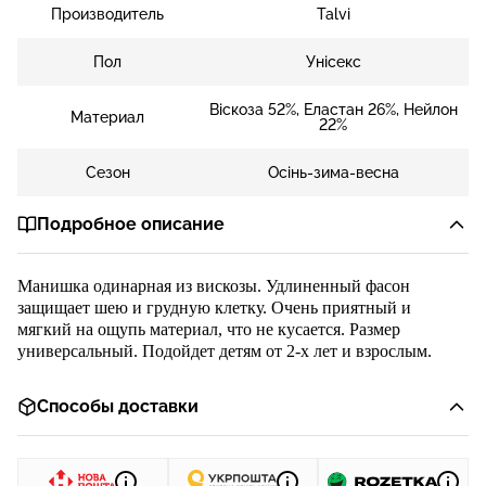
Производитель
Talvi
Пол
Унісекс
Віскоза 52%, Еластан 26%, Нейлон
Материал
22%
Сезон
Осінь-зима-весна
Подробное описание
Манишка одинарная и
з
вискоз
ы
.
Удлиненный фасон
защищает шею и грудную клетку.
Очень приятн
ый и
мягкий на ощупь материал, что не кусается. Размер
универсальный. Подойдет детям от 2-х лет и взрослым.
Способы доставки