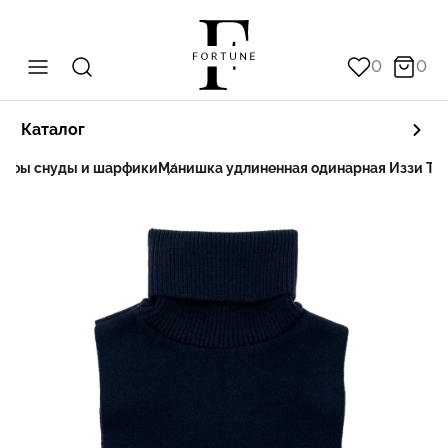
0
0
Каталог
Бафы снуды и шарфики
Манишка удлиненная одинарная Иззи Tal