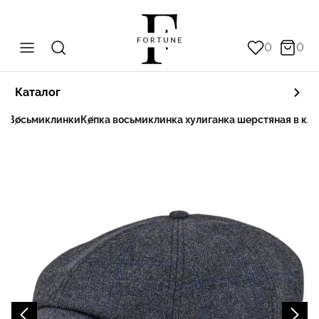
0
0
Каталог
пи
Восьмиклинки
Кепка восьмиклинка хулиганка шерстяная в кле