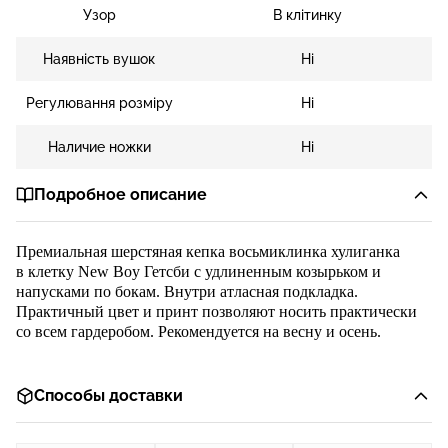
Узор
В клітинку
Наявність вушок
Ні
Регулювання розміру
Ні
Наличие ножки
Ні
Подробное описание
Премиальная
шерстян
ая
кепка восьмиклинка хулиганка
в
клетку
New Boy
Гетсби
с удлиненн
ым козырьком и
напусками по бокам. Внутри
атласная
подкладка
.
Практичный цвет и принт позволяют носить практически
со всем гардеробом. Рекомендуется на весну и осень
.
Способы доставки