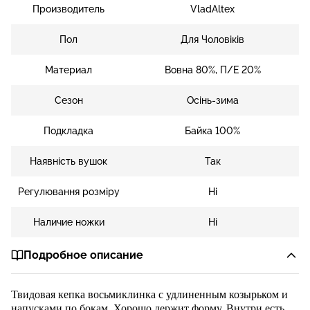
Производитель
VladAltex
Пол
Для Чоловіків
Материал
Вовна 80%, П/Е 20%
Сезон
Осінь-зима
Подкладка
Байка 100%
Наявність вушок
Так
Регулювання розміру
Ні
Наличие ножки
Ні
Подробное описание
Твидов
ая кепка восьмиклинка
с удлиненн
ым козырьком и
напусками по бокам.
Хорошо держит форму.
Внутри
е
сть