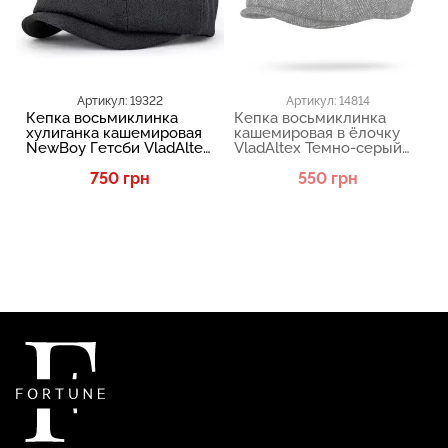
Артикул: 19322
Артикул: 14814
Кепка восьмиклинка
Кепка восьмиклинка
хулиганка кашемировая
кашемировая в ёлочку
NewBoy Гетсби VladAltex
VladAltex Темно-серый
Черный 07-46
154-28
750 грн
550 грн