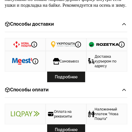
ушки и
подкладка
на байке
. Рекомендуется
н
а
осень
и зиму
.
Способы доставки
Доставка
Самовывоз
куръером по
адресу
Подробнее
Способы оплати
Наложенный
Оплата на
платеж "Нова
реквизиты
Пошта"
Подробнее