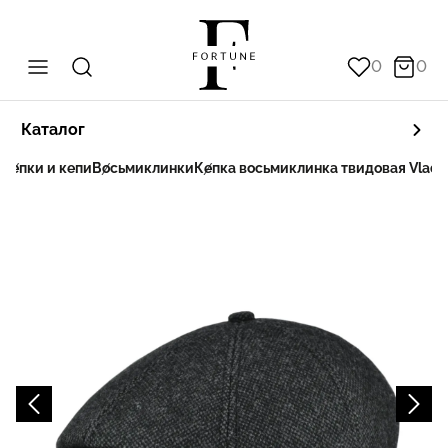
0
0
Каталог
ы
Кепки и кепи
Восьмиклинки
Кепка восьмиклинка твидовая VladA