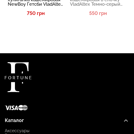
NewBoy Гетсби VladAltex
VladAltex Темно-серый
Черный 07-46
154-28
750 грн
550 грн
Каталог
Аксессуары