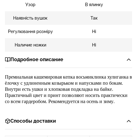
Узор
В ялинку
Наявність вушок
Так
Регулювання розміру
Ні
Наличие ножки
Ні
Подробное описание
Премиальная кашемировая кепка восьмиклинка хулиганка в
ёлочку
с удлиненн
ым козырьком и напусками по бокам.
Внутри е
сть ушки и
хлопковая подкладка
на байке
.
Практичный цвет и принт позволяют носить практически
со всем гардеробом. Рекомендуется
на осень и зиму
.
Способы доставки