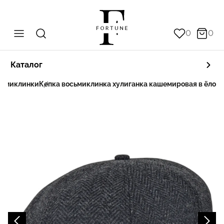
0
0
Каталог
сьмиклинки
Кепка восьмиклинка хулиганка кашемировая в ёлочк