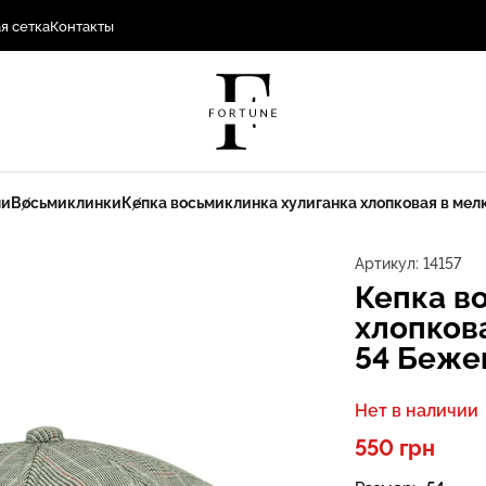
я сетка
Контакты
пи
Восьмиклинки
Кепка восьмиклинка хулиганка хлопковая в мел
Артикул:
14157
Кепка в
хлопкова
54 Беже
Нет в наличии
550 грн