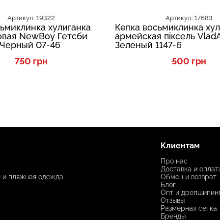
Артикул: 19322
Артикул: 17683
сьмиклинка хулиганка
Кепка восьмиклинка хул
вая NewBoy Гетсби
армейская піксель VladA
 Черный 07-46
Зеленый 1147-6
750 грн
500 грн
Клиентам
Про нас
Доставка и оплат
и и пляжная одежда
Обмен и возврат
Блог
Опт и дропшипин
Отзывы
Размерная сетка
Бренды