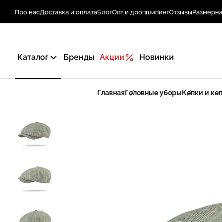
Про нас
Доставка и оплата
Блог
Опт и дропшипинг
Отзывы
Размерна
Каталог
Бренды
Акции
Новинки
Главная
Головные уборы
Кепки и ке