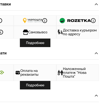
тавки
Доставка куръером
Самовывоз
по адресу
Подробнее
ати
Наложенный
Оплата на
платеж "Нова
реквизиты
Пошта"
Подробнее