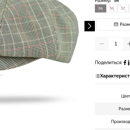
Размер:
54
54
56
57
Разм
Поделиться:
Характерист
Цве
Разм
Производ