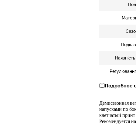
Пол
Матер
Сезо
Подкла
Наявність
Регулювання
Подробное 
Демисезонная кеп
напусками по бо
клетчатый принт 
Рекомендуется на