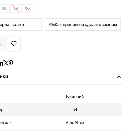
58
59
60
ерная сетка
Как правильно сделать замеры
ики
т
Бежевий
ер
54
итель
VladAltex