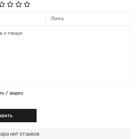
то / видео
авить
вара нет отзывов