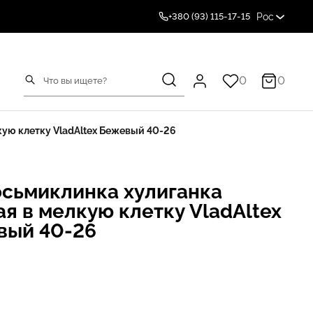
Рос
+380 (93) 115-17-15
0
0
кую клетку VladAltex Бежевый 40-26
осьмиклинка хулиганка
я в мелкую клетку VladAltex
вый 40-26