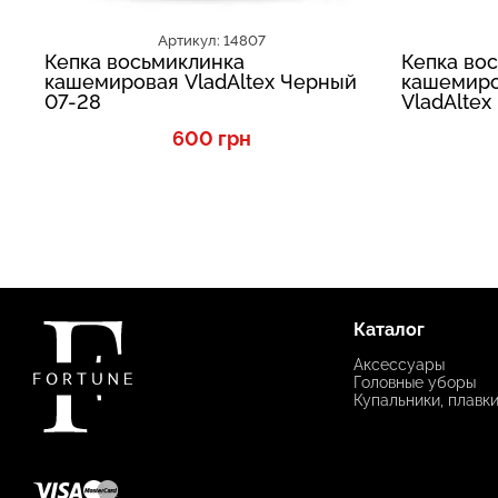
Артикул: 14807
Кепка восьмиклинка
Кепка во
кашемировая VladAltex Черный
кашемиро
07-28
VladAltex
600 грн
Каталог
Аксессуары
Головные уборы
Купальники, плавк