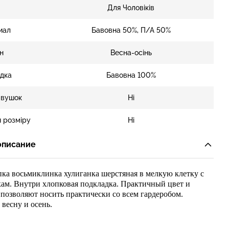
Для Чоловіків
иал
Бавовна 50%, П/А 50%
н
Весна-осінь
дка
Бавовна 100%
 вушок
Ні
 розміру
Ні
описание
ка восьмиклинка хулиганка шерстяная в мелкую клетку с
кам. Внутри хлопковая подкладка. Практичный цвет и
позволяют носить практически со всем гардеробом.
 весну и осень.