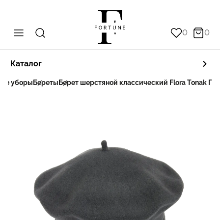
0
0
Каталог
ные уборы
Береты
Берет шерстяной классический Flora Tonak Гр