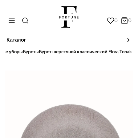
0
0
Каталог
вные уборы
Береты
Берет шерстяной классический Flora Tonak П