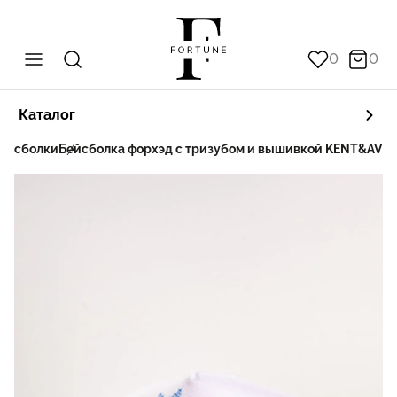
0
0
Каталог
ейсболки
Бейсболка форхэд с тризубом и вышивкой KENT&AVER