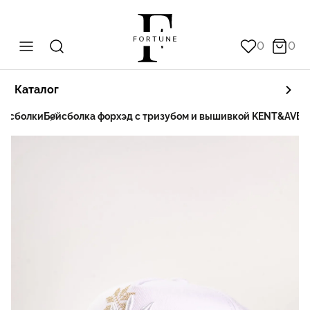
0
0
Каталог
ейсболки
Бейсболка форхэд с тризубом и вышивкой KENT&AVER