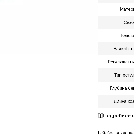
Матер
Сезо
Подкла
Наявність
Регулювання
Тип регу
Глубина бе
Длина ко
Подробное 
Бейсболка
хлопк