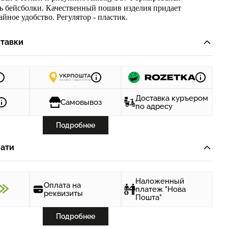
ь б
ейсболки. Качественный пошив изделия придает
йное удобство. Регулятор - пластик.
тавки
Доставка куръером
Самовывоз
по адресу
Подробнее
ати
Наложенный
Оплата на
платеж "Нова
реквизиты
Пошта"
Подробнее