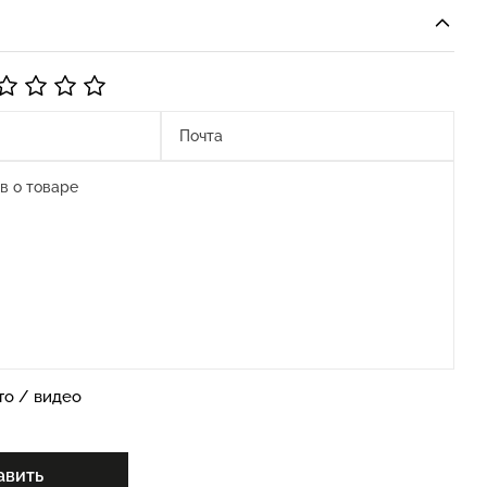
то / видео
авить