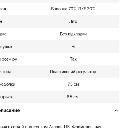
иал
Бавовна 70%, П/Е 30%
н
Літо
дка
Без підкладки
 вушок
Ні
 розміру
Так
лятора
Пластиковий регулятор
йсболки
7.5 см
зырька
6.5 см.
описание
овая
с
се
ткой
и
рисунком
A
mong US
.
Формированая