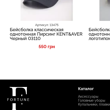
Артикул: 13475
Бейсболка классическая
Бейсболк
однотонная Пирсинг KENT&AVER
однотонн
Черный 03110
логотипо
Белый 13
550 грн
Каталог
Аксессуары
Головные уборы
Купальники, плавк