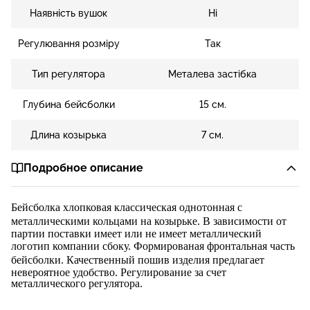
Наявність вушок
Ні
Регулювання розміру
Так
Тип регулятора
Металева застібка
Глубина бейсболки
15 см.
Длина козырька
7 см.
Подробное описание
Бейсболка
хлопковая
классическая однотонная
с
металлическими кольцами на коз
ырьке. В зависимости от
партии поставки имеет или не имеет металлический
логотип компании сбоку.
Формированая фронтальная часть
бейсболки
. Качественный пошив изделия предлагает
невероятное удобство. Регулирование за счет
металлического регулятора.