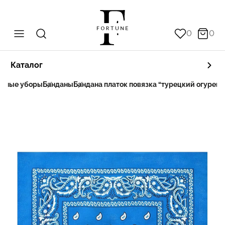
0
0
Каталог
овные уборы
Банданы
Бандана платок повязка “турецкий огурец”