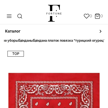
0
0
Каталог
вные уборы
Банданы
Бандана платок повязка “турецкий огурец” 
TOP