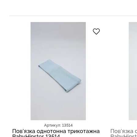
Артикул: 13514
Пов’язка однотонна трикотажна
Пов’язка
BabyHipster 13514
BabyHipst