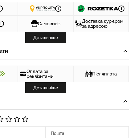
Доставка кур'єром
Самовивіз
за адресою
Детальніше
ати
Оплата за
Післяплата
реквізитами
Детальніше