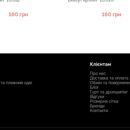
160 грн
160 грн
Клієнтам
Про нас
Доставка та оплата
 та пляжний одяг
Обмін та поверненн
Блог
Гурт та дропшипінг
Відгуки
Розмірна сітка
Бренди
Контакти