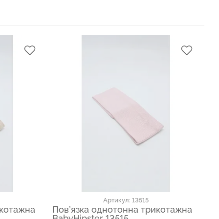
Артикул: 13515
икотажна
Пов’язка однотонна трикотажна
По
BabyHipster 13515
Ba