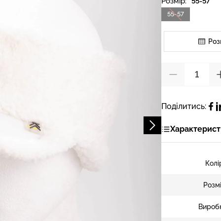
Розмір:
55-57
55-57
Роз
Поділитись:
Характерист
Колі
Розм
Вироб