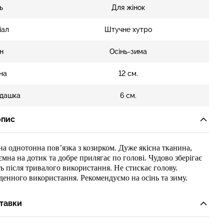
ь
Для жінок
іал
Штучне хутро
н
Осінь-зима
на
12 см.
дашка
6 см.
опис
на однотонна пов’язка
з козирком
. Дуже якісна тканина,
ємна на дотик
та добре прилягає по голові
. Чудово зберіга
є
ь після тривалого використання.
Н
е стиска
є
голову.
оденного використання.
Рекомендуємо на осінь та зиму.
тавки