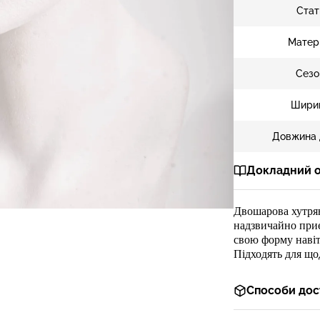
Стат
Матер
Сезо
Шири
Довжина 
Докладний 
Двошарова
хутря
надзвичайно при
свою форму навіт
Підходять для щ
Способи дос