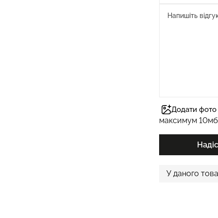
Додати фото 
максимум 10мб
Наді
У даного това