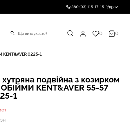
Укр
+380 (93) 115-17-15
0
0
МИ KENT&AVER 0225-1
 хутряна подвійна з козирком
ОБІЙМИ KENT&AVER 55-57
25-1
сті
грн