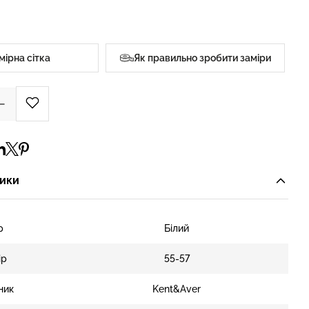
мірна сітка
Як правильно зробити заміри
ики
р
Білий
ір
55-57
ник
Kent&Aver