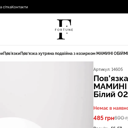
а сітка
Контакти
ри
Пов'язки
Пов’язка хутряна подвійна з козирком МАМИНІ ОБІЙ
Артикул:
14605
Пов’язка
МАМИНІ 
Білий 02
Немає в наявно
485 грн
690 