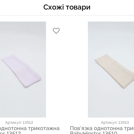
Схожі товари
Артикул: 13512
Артикул: 13510
 однотонна трикотажна
Пов’язка однотонна тр
er 13512
BabyHipster 13510