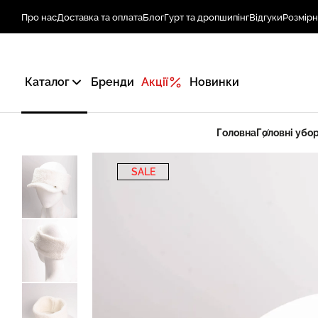
Про нас
Доставка та оплата
Блог
Гурт та дропшипінг
Відгуки
Розмірн
Каталог
Бренди
Акції
Новинки
Головна
Головні убо
SALE