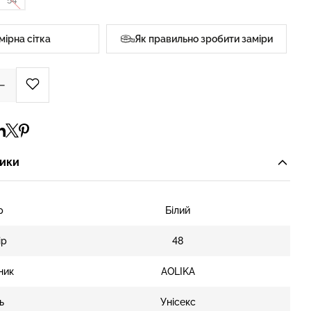
54
мірна сітка
Як правильно зробити заміри
ики
р
Білий
ір
48
ник
AOLIKA
ь
Унісекс