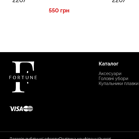
2207
2207
550 грн
Каталог
Аксесуари
Головні убори
Купальники плавки
Договір публічної оферти
Політика конфіденційності