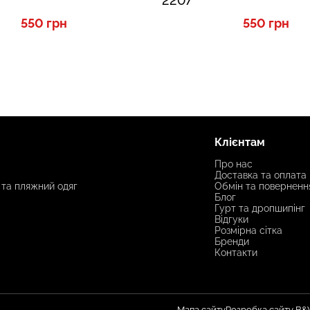
2207
550 грн
550 грн
Клієнтам
Про нас
Доставка та оплата
 та пляжний одяг
Обмін та поверненн
Блог
Гурт та дропшипінг
Відгуки
Розмірна сітка
Бренди
Контакти
Мапа сайту
Розробка сайту B