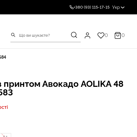
Укр
+380 (93) 115-17-15
0
0
584
з принтом Авокадо AOLIKA 48
583
сті