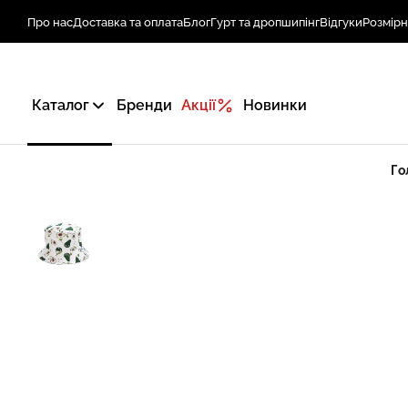
Про нас
Доставка та оплата
Блог
Гурт та дропшипінг
Відгуки
Розмірн
Каталог
Бренди
Акції
Новинки
Го