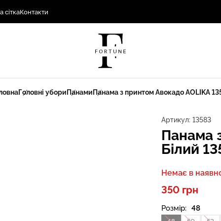
а сітка
Контакти
ловна
Головні убори
Панами
Панама з принтом Авокадо AOLIKA 13
Артикул:
13583
Панама 
Білий 13
Немає в наявно
350 грн
Розмір:
48