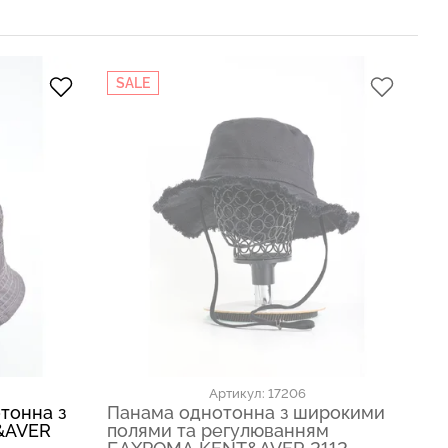
SALE
Артикул: 17206
тонна з
Панама однотонна з широкими
П
&AVER
полями та регулюванням
од