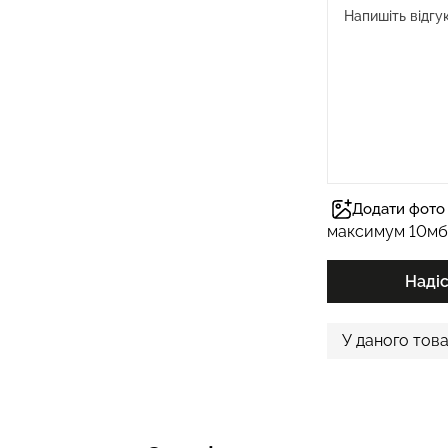
Додати фото 
максимум 10мб
Наді
У даного това