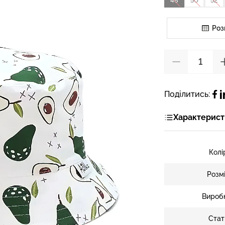
48
50
52
Роз
Поділитись:
Характерист
Колі
Розм
Вироб
Стат