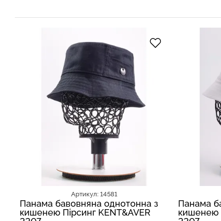
Артикул: 14581
Панама бавовняна однотонна з
Панама б
кишенею Пірсинг KENT&AVER
кишенею 