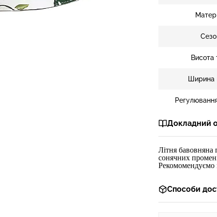
Матер
Сезо
Висота 
Ширина 
Регулювання
Докладний 
Літня бавовняна 
сонячних променів
Рекомомендуємо на
Способи дос