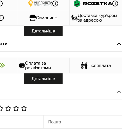
Доставка кур'єром
Самовивіз
за адресою
Детальніше
ати
Оплата за
Післяплата
реквізитами
Детальніше