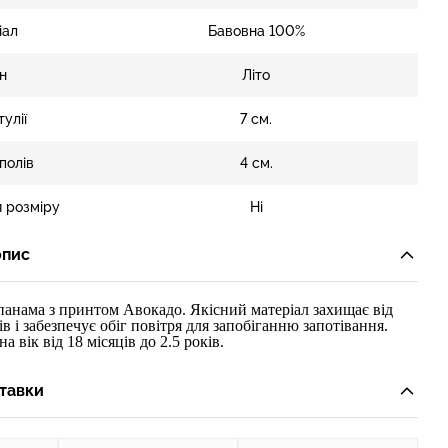
іал
Бавовна 100%
н
Літо
тулії
7 см.
полів
4 см.
 розміру
Ні
опис
панама з принтом Авокадо. Якісний матеріал захищає від
 і забезпечує обіг повітря для запобіганню запотівання.
 вік від 18 місяців до 2.5 років.
тавки