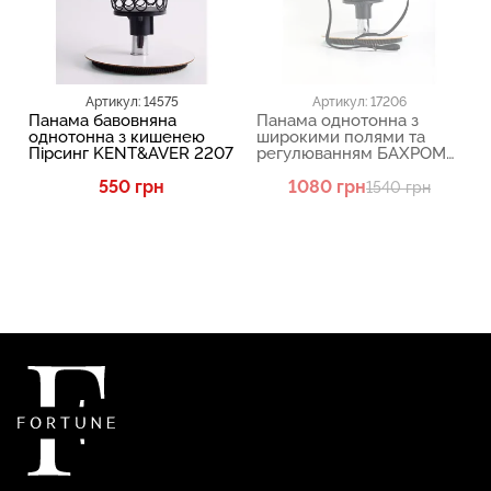
Артикул: 14575
Артикул: 17206
Панама бавовняна
Панама однотонна з
однотонна з кишенею
широкими полями та
Пірсинг KENT&AVER 2207
регулюванням БАХРОМА
KENT&AVER 2112
550 грн
1080 грн
1540 грн