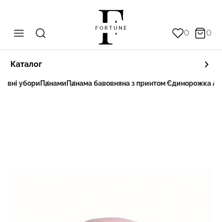
0
0
Каталог
ловні убори
Панами
Панама бавовняна з принтом Єдинорожка AO