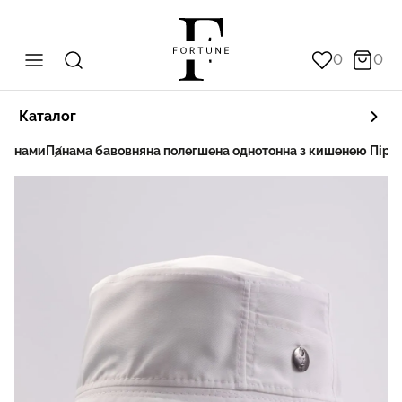
0
0
Каталог
Панами
Панама бавовняна полегшена однотонна з кишенею Пір