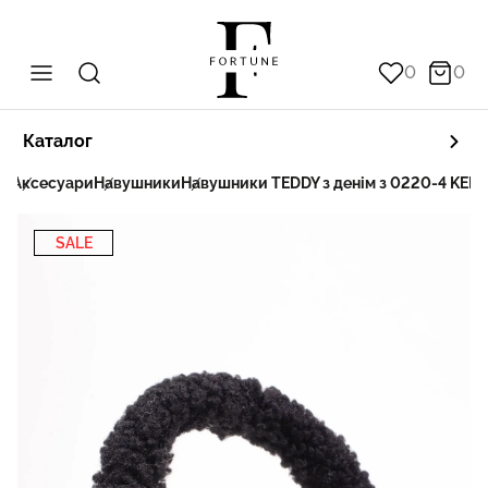
0
0
Каталог
на
Аксесуари
Навушники
Навушники TEDDY з денім з 0220-4 KEN
SALE