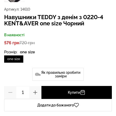
Артикул:
14610
Навушники TEDDY з денім з 0220-4
KENT&AVER one size Чорний
В наявності
576 грн
720 грн
Розмір:
one size
one size
Як правильно зробити
заміри
Купити
Додати до бажаного