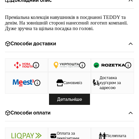
Докладний опис
Преміальна колекція навушників в поєднанні TEDDY
та
ден
ім
. На зовнішній стороні нанесений логотип компанії.
Дуже зручна та щільна посадка по голові.
Способи доставки
Доставка
Самовивіз
кур'єром за
адресою
Детальніше
Способи оплати
Оплата за
Післяплата
реквізитами