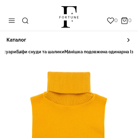
0
0
Каталог
сесуари
Бафи снуди та шалики
Манішка подовжена одинарна Іззі 