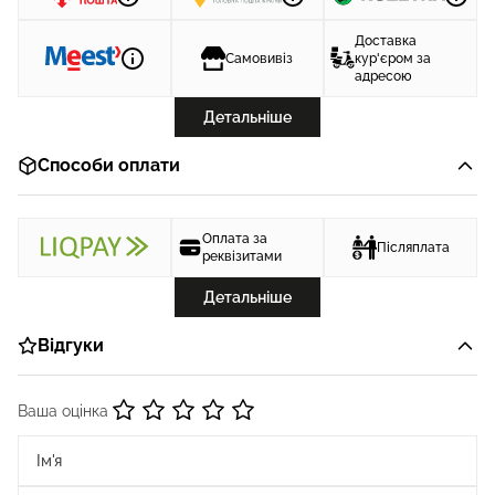
Доставка
Самовивіз
кур'єром за
адресою
Детальніше
Способи оплати
Оплата за
Післяплата
реквізитами
Детальніше
Відгуки
Ваша оцінка