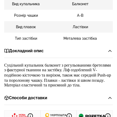
Вид купальника
Балконет
Розмір чашки
A-B
Вид плавок
Ластівки
Тип застібки
Металева застібка
Докладний опис
Суцільний купальник балконет з регульованими бретелями
з
фактурної
тканини
на застібку. Ліф
оздоблений
V-
подібною кісточкою та вирізом, також
має середній Push-up
та поролонову чашку.
Плавки
-
ластівки зі швом позаду
.
Матеріал еластичний та приємний до тіла.
Способи доставки