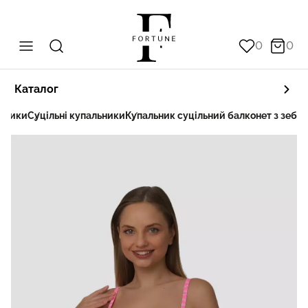
0
0
Каталог
ьники
Суцільні купальники
Купальник суцільний балконет з зебр