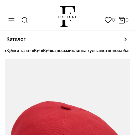
0
0
Каталог
ори
Кепки та кепі
Кепі
Кепка восьмиклинка хуліганка жіноча бавов