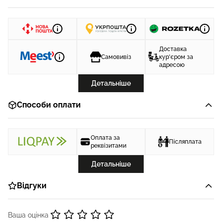
Доставка
Самовивіз
кур'єром за
адресою
Детальніше
Способи оплати
Оплата за
Післяплата
реквізитами
Детальніше
Відгуки
Ваша оцінка