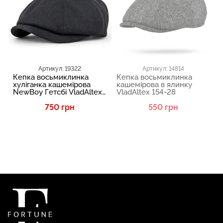
Артикул: 19322
Артикул: 14814
Кепка восьмиклинка
Кепка восьмиклинка
хуліганка кашемірова
кашемірова в ялинку
NewBoy Гетсбі VladAltex
VladAltex 154-28
07-46
750 грн
550 грн