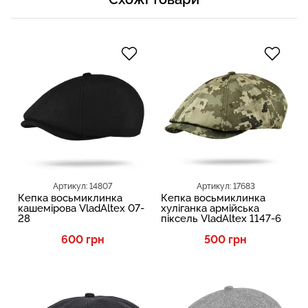
Артикул: 14807
Артикул: 17683
Кепка восьмиклинка
Кепка восьмиклинка
кашемірова VladAltex 07-
хуліганка армійська
28
піксель VladAltex 1147-6
600 грн
500 грн