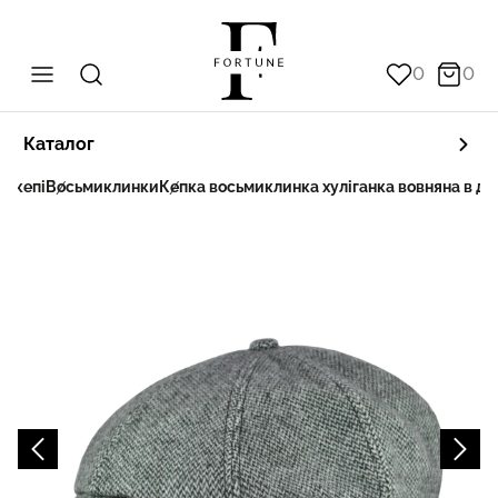
0
0
Каталог
а кепі
Восьмиклинки
Кепка восьмиклинка хуліганка вовняна в дрі