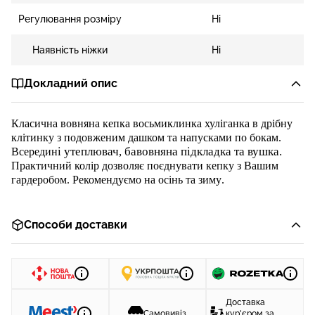
Регулювання розміру
Ні
Наявність ніжки
Ні
Докладний опис
Класична
вовняна
кепка восьмиклинка хуліганка
в дрібну
клітинку
з подовженим дашком та напусками по бокам.
і утеплювач, бавовняна підкладка
та вушка
.
Всередин
Практичний
колір дозволяє поєднувати кепку з Вашим
гардеробом. Рекомендуємо на осінь
та зиму
.
Способи доставки
Доставка
Самовивіз
кур'єром за