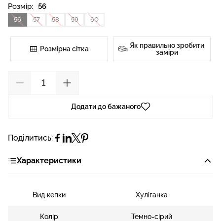
Розмір:
56
56
57
58
59
60
Як правильно зробити
Розмірна сітка
заміри
Додати до бажаного
Поділитись:
Характеристики
Вид кепки
Хуліганка
Колір
Темно-сірий