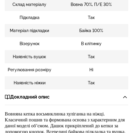
Склад матеріалу
Вовна 70%, П/Е 30%
Підкладка
Так
Матеріал підкладки
Байка 100%
Візерунок
В клітинку
Наявність вушок
Так
Регулювання розміру
Ні
Наявність ніжки
Так
Докладний опис
Вовнян
а кепка восьмиклинка
хуліганка на ніжці.
Класичний пошив та формована основа з характерним для
даної моделі об’ємо
м. Дашок
при
кр
іплений
до кепки
за
допомогою кнопок.
Всередині
байкова
підкладка
та вушка
.