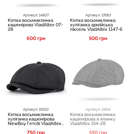
Артикул: 14807
Артикул: 17683
Кепка восьмиклинка
Кепка восьмиклинка
кашемірова VladAltex 07-
хуліганка армійська
28
піксель VladAltex 1147-6
600 грн
500 грн
Артикул: 19322
Артикул: 14814
Кепка восьмиклинка
Кепка восьмиклинка
хуліганка кашемірова
кашемірова в ялинку
NewBoy Гетсбі VladAltex
VladAltex 154-28
07-46
750 грн
550 грн