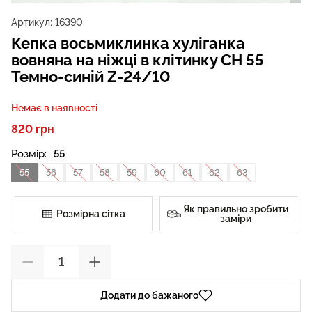
Артикул:
16390
Кепка восьмиклинка хуліганка
вовняна на ніжці в клітинку CH 55
Темно-синій Z-24/10
Немає в наявності
820 грн
Розмір:
55
55
56
57
58
59
60
61
62
63
Як правильно зробити
Розмірна сітка
заміри
Додати до бажаного