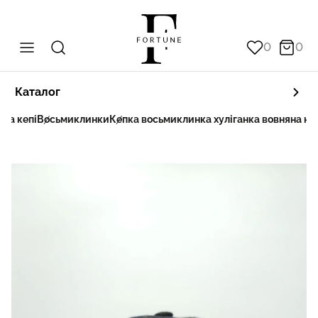
0
0
Каталог
 та кепі
Восьмиклинки
Кепка восьмиклинка хуліганка вовняна на 