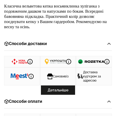
Класична
вельветова
кепка восьмиклинка хуліганка
з
і
подовженим дашком та напусками по бокам. Всередин
бавовняна підкладка.
Практичний
колір дозволяє
поєднувати кепку з Вашим гардеробом. Рекомендуємо на
весну та осінь
.
Способи доставки
Доставка
Самовивіз
кур'єром за
адресою
Детальніше
Способи оплати