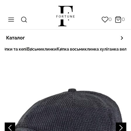
0
0
Каталог
Кепки та кепі
Восьмиклинки
Кепка восьмиклинка хуліганка вельв