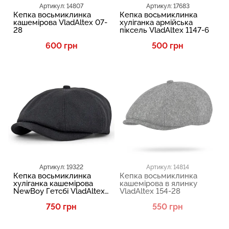
Артикул: 14807
Артикул: 17683
Кепка восьмиклинка
Кепка восьмиклинка
кашемірова VladAltex 07-
хуліганка армійська
28
піксель VladAltex 1147-6
600 грн
500 грн
Артикул: 19322
Артикул: 14814
Кепка восьмиклинка
Кепка восьмиклинка
хуліганка кашемірова
кашемірова в ялинку
NewBoy Гетсбі VladAltex
VladAltex 154-28
07-46
750 грн
550 грн