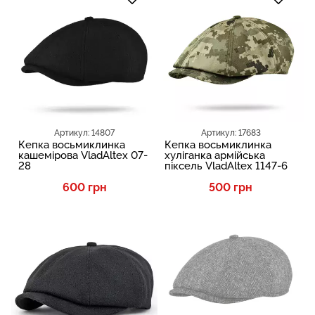
Артикул: 14807
Артикул: 17683
Кепка восьмиклинка
Кепка восьмиклинка
кашемірова VladAltex 07-
хуліганка армійська
28
піксель VladAltex 1147-6
600 грн
500 грн