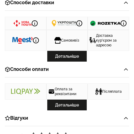
Способи доставки
Доставка
Самовивіз
кур'єром за
адресою
Детальніше
Способи оплати
Оплата за
Післяплата
реквізитами
Детальніше
Відгуки