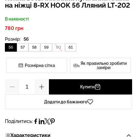
на ніжці 8-RX HOOK 56 Лляний LT-202
В наявності
780 грн
Розмір:
56
56
57
58
59
60
61
Як правильно зробити
Розмірна сітка
заміри
Купити
Додати до бажаного
Поділитись:
Характеристики