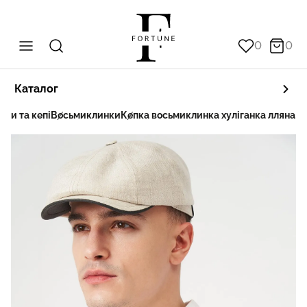
0
0
Каталог
пки та кепі
Восьмиклинки
Кепка восьмиклинка хуліганка лляна н