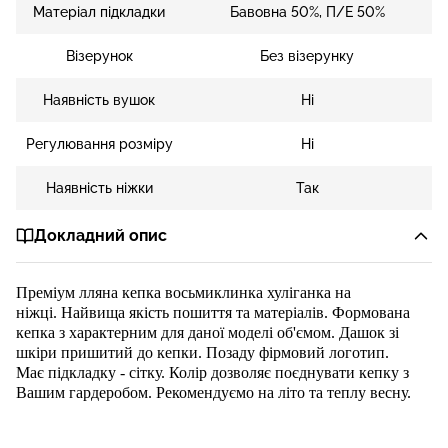
Матеріал підкладки
Бавовна 50%, П/Е 50%
Візерунок
Без візерунку
Наявність вушок
Ні
Регулювання розміру
Ні
Наявність ніжки
Так
Докладний опис
Преміум лляна кепка восьмиклинка хуліганка
на
ніжці. Найвища якість пошиття та матеріалів
. Формована
кепка з характерним для даної моделі об'ємом
. Дашок зі
шкіри
при
шити
й
до кепки
. Позаду фірмовий логотип.
Має
підкладку - сітку
. Колір дозволяє поєднувати кепку з
Вашим гардеробом. Рекомендуємо на літо та теплу весну.