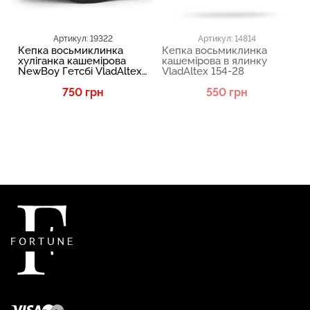
Артикул: 19322
Артикул: 14814
Кепка восьмиклинка
Кепка восьмиклинка
хуліганка кашемірова
кашемірова в ялинку
NewBoy Гетсбі VladAltex
VladAltex 154-28
07-46
750 грн
550 грн