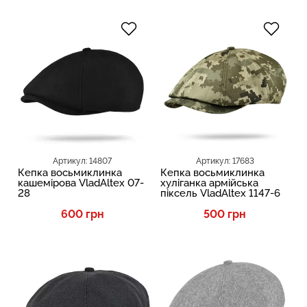
Артикул: 14807
Артикул: 17683
Кепка восьмиклинка
Кепка восьмиклинка
кашемірова VladAltex 07-
хуліганка армійська
28
піксель VladAltex 1147-6
600 грн
500 грн