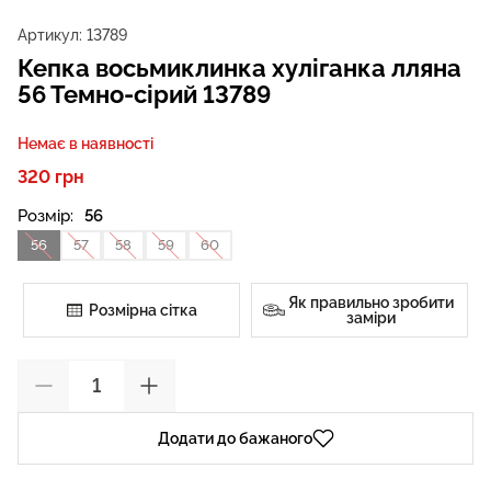
Артикул:
13789
Кепка восьмиклинка хуліганка лляна
56 Темно-сірий 13789
Немає в наявності
320 грн
Розмір:
56
56
57
58
59
60
Як правильно зробити
Розмірна сітка
заміри
Додати до бажаного