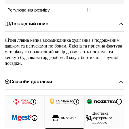
Регулювання розміру
Ні
Докладний опис
ітня лляна
Л
кепка восьмиклинка хуліганка з подовженим
дашком та напусками по бокам.
Якісн
а та приємна фактура
матеріалу та практичний кол
ір
дозволяють поєднувати
кепку з будь-яким гардеробом.
Ззаду є бортик для зручної
посадки.
Способи доставки
Доставка
Самовивіз
кур'єром за
адресою