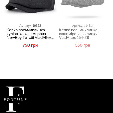
Артикул: 19322
Артикул: 14814
Кепка восьмиклинка
Кепка восьмиклинка
хуліганка кашемірова
кашемірова в ялинку
NewBoy Гетсбі VladAltex
VladAltex 154-28
07-46
750 грн
550 грн