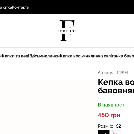
а сітка
Контакти
и
Кепки та кепі
Восьмиклинки
Кепка восьмиклинка хуліганка баво
Артикул:
14394
Кепка в
бавовнян
В наявності
450 грн
Розмір:
52