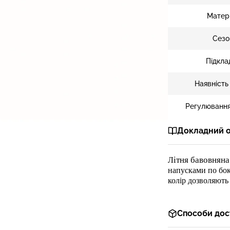
Матер
Сезо
Підкла
Наявність
Регулювання
Докладний 
ітня бавовнян
Л
напусками по бо
кол
ір
дозволяють 
Способи дос