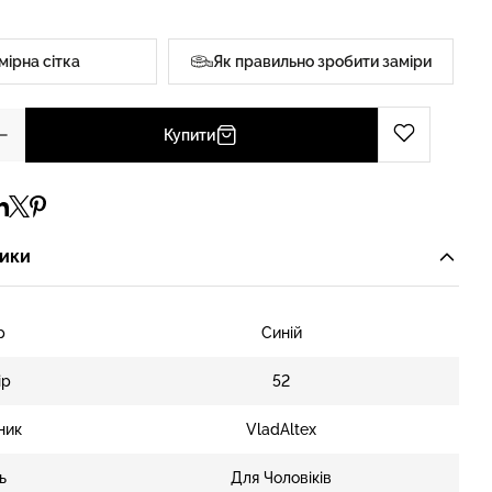
мірна сітка
Як правильно зробити заміри
Купити
ики
р
Синій
ір
52
ник
VladAltex
ь
Для Чоловіків