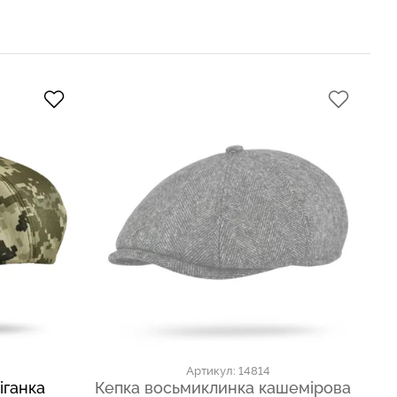
Артикул: 14814
іганка
Кепка восьмиклинка кашемірова
Ке