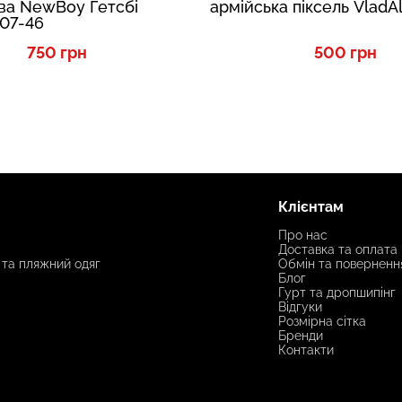
ва NewBoy Гетсбі
армійська піксель VladAl
 07-46
750 грн
500 грн
Клієнтам
Про нас
Доставка та оплата
 та пляжний одяг
Обмін та поверненн
Блог
Гурт та дропшипінг
Відгуки
Розмірна сітка
Бренди
Контакти