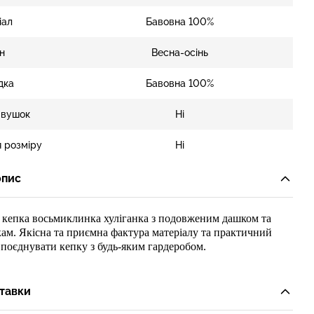
іал
Бавовна 100%
н
Весна-осінь
дка
Бавовна 100%
 вушок
Ні
 розміру
Ні
опис
а
кепка восьмиклинка хуліганка з подовженим дашком та
кам.
Якісн
а та приємна фактура матеріалу та практичний
поєднувати кепку з будь-яким гардеробом.
тавки