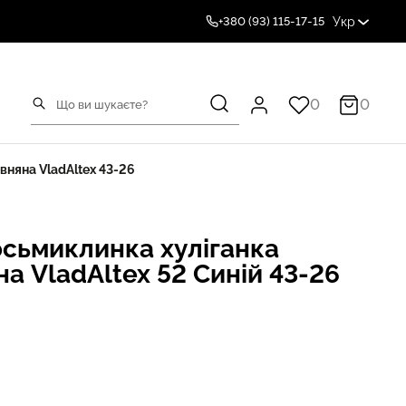
Укр
+380 (93) 115-17-15
0
0
вняна VladAltex 43-26
осьмиклинка хуліганка
а VladAltex 52 Синій 43-26