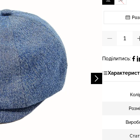
52
54
Роз
Поділитись:
Характерист
Колі
Розм
Вироб
Стат