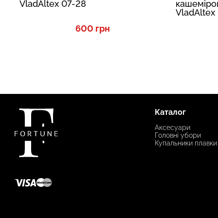
VladAltex 07-28
кашеміро
VladAltex
600 грн
Каталог
Аксесуари
Головні убори
Купальники плавки