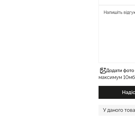
Додати фото 
максимум 10мб
Наді
У даного това