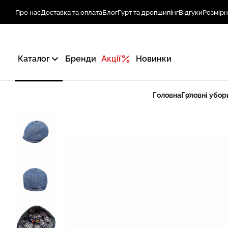
Про нас
Доставка та оплата
Блог
Гурт та дропшипінг
Відгуки
Розмірн
Каталог
Бренди
Акції
Новинки
Головна
Головні убор