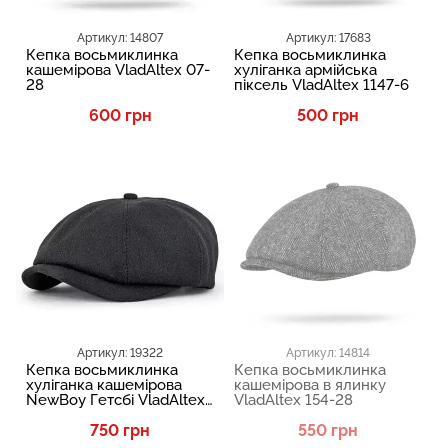
Артикул: 14807
Артикул: 17683
Кепка восьмиклинка
Кепка восьмиклинка
кашемірова VladAltex 07-
хуліганка армійська
28
піксель VladAltex 1147-6
600 грн
500 грн
Артикул: 19322
Артикул: 14814
Кепка восьмиклинка
Кепка восьмиклинка
хуліганка кашемірова
кашемірова в ялинку
NewBoy Гетсбі VladAltex
VladAltex 154-28
07-46
750 грн
550 грн