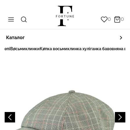
0
0
Каталог
 кепі
Восьмиклинки
Кепка восьмиклинка хуліганка бавовняна в д