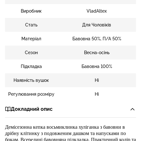
Виробник
VladAltex
Стать
Для Чоловіків
Матеріал
Бавовна 50%, П/А 50%
Сезон
Весна-осінь
Підкладка
Бавовна 100%
Наявність вушок
Ні
Регулювання розміру
Ні
Докладний опис
Демісезонна кепка восьмиклинка хуліганка з бавовни в
дрібну клітинку з подовженим дашком та напусками по
бокам. Всередині бавовняна підкладка. Практичний колір та