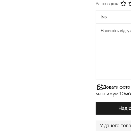
Ваша оцінка
Додати фото 
максимум 10мб
Наді
У даного това