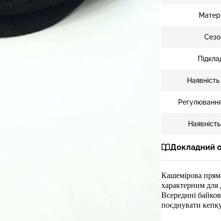
Матер
Сезо
Підкла
Наявність
Регулювання
Наявність
Докладний 
Кашемірова
пря
характерним для 
Всередині
байков
поєднувати кепк