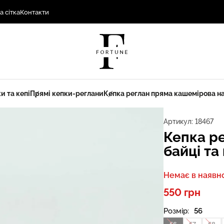
а сітка
Контакти
и та кепі
Прямі кепки-реглани
Кепка реглан пряма кашемірова на
Артикул:
18467
Кепка р
байці та
Немає в наявно
550 грн
Розмір:
56