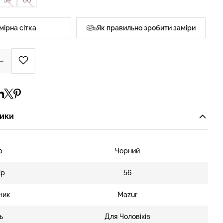
59
60
мірна сітка
Як правильно зробити заміри
ики
р
Чорний
ір
56
ник
Mazur
ь
Для Чоловіків