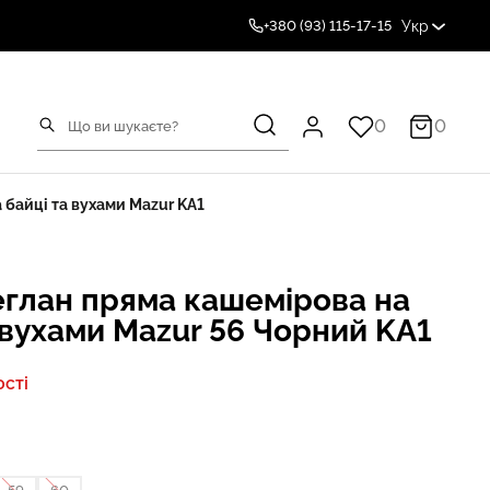
Укр
+380 (93) 115-17-15
0
0
 байці та вухами Mazur KA1
еглан пряма кашемірова на
 вухами Mazur 56 Чорний KA1
сті