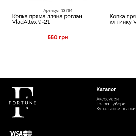
Артикул: 13764
Кепка пряма лляна реглан
Кепка пря
VladAltex 9-21
клітинку 
550 грн
Каталог
Аксесуари
Головні убори
Купальники плавки