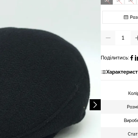
56
57
58
Роз
Поділитись:
Характерист
Колі
Розм
Вироб
Стат