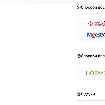
Способи дос
Способи опл
Відгуки