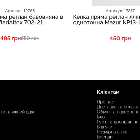
Артикул: 12785
Артикул: 17817
ма реглан бавовняна в
Кепка пряма реглан лля
VladAltex 702-21
однотонна Mazur KP13-
495 грн
450 грн
550 грн
Клієнтам
Про нас
Доставка та оплата
 та пляжний одяг
Обмін та поверненн
Блог
Гурт та дропшипінг
Відгуки
Розмірна сітка
Бренди