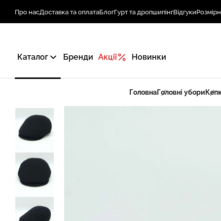
Про нас
Доставка та оплата
Блог
Гурт та дропшипінг
Відгуки
Розмірн
Каталог
Бренди
Акції
Новинки
Головна
Головні убори
Кепк