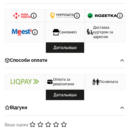
Доставка
Самовивіз
кур'єром за
адресою
Детальніше
Способи оплати
Оплата за
Післяплата
реквізитами
Детальніше
Відгуки
Ваша оцінка