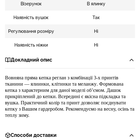
Візерунок
В ялинку
Наявність вушок
Так
Регулювання розміру
Ні
Наявність ніжки
Ні
Докладний опис
Вовняна
пряма кепка реглан
з комбінації 3-х принтів
тканини —
яли
инк
и, клітинки та меланжу
.
Формована
кепка з
характерни
м
для даної моделі об’єм
ом
. Дашок
при
кр
іплений
до кепки
.
Всередині є
якісна
підкладка
та
вушка
. Практичний колір та принт дозволяє поєднувати
кепку з Вашим гардеробом. Рекомендуємо на
весну,
осінь та
теплу
зиму.
Способи доставки