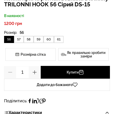
TRILONNI HOOK 56 Cірий DS-15
В наявності
1200 грн
Розмір:
56
56
57
58
59
60
61
Як правильно зробити
Розмірна сітка
заміри
Купити
Додати до бажаного
Поділитись:
Характеристики