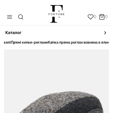
0
0
Каталог
та кепі
Прямі кепки-реглани
Кепка пряма реглан вовняна в ялинк