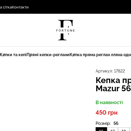
а сітка
Контакти
Кепки та кепі
Прямі кепки-реглани
Кепка пряма реглан лляна одн
Артикул:
17822
Кепка п
Mazur 5
В наявності
450 грн
Розмір:
56