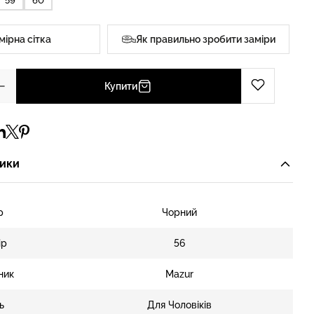
59
60
мірна сітка
Як правильно зробити заміри
Купити
ики
р
Чорний
ір
56
ник
Mazur
ь
Для Чоловіків