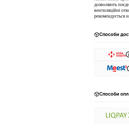
дозволяють поєдн
вентиляційні отв
р
екоменду
ється 
Способи дос
Способи опл