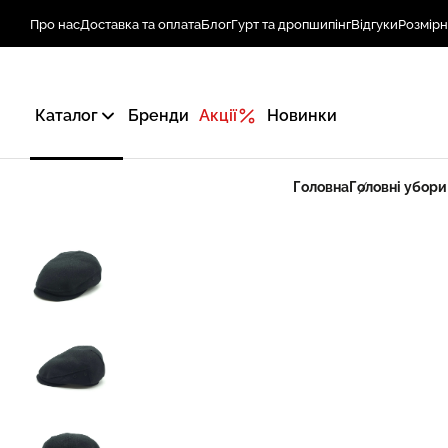
Про нас
Доставка та оплата
Блог
Гурт та дропшипінг
Відгуки
Розмірн
Каталог
Бренди
Акції
Новинки
Головна
Головні убори