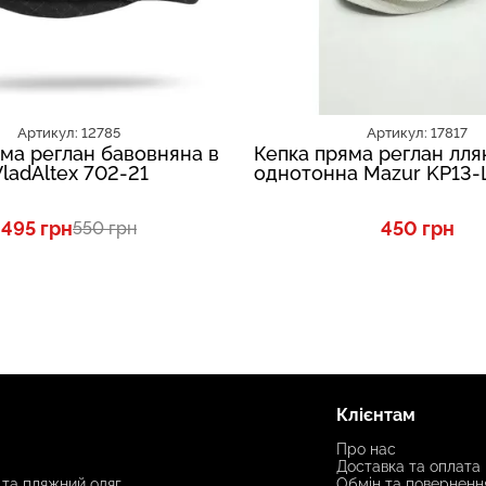
Артикул: 12785
Артикул: 17817
ма реглан бавовняна в
Кепка пряма реглан лля
VladAltex 702-21
однотонна Mazur KP13-
495 грн
450 грн
550 грн
Клієнтам
Про нас
Доставка та оплата
 та пляжний одяг
Обмін та поверненн