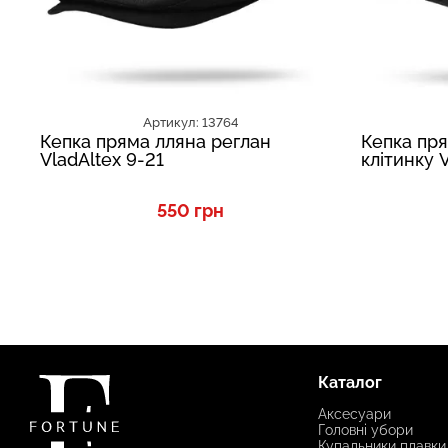
Артикул: 13764
Кепка пряма лляна реглан
Кепка пря
VladAltex 9-21
клітинку 
550 грн
Каталог
Аксесуари
Головні убори
Купальники плавки