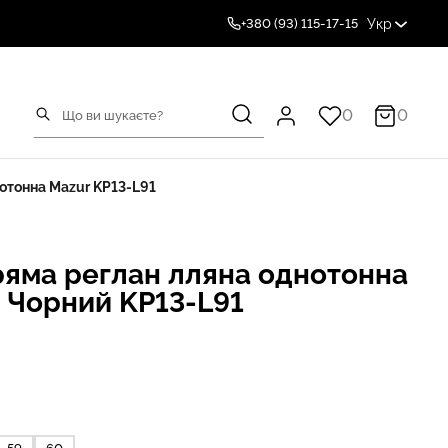
Укр
+380 (93) 115-17-15
0
0
отонна Mazur KP13-L91
ряма реглан лляна однотонна
6 Чорний KP13-L91