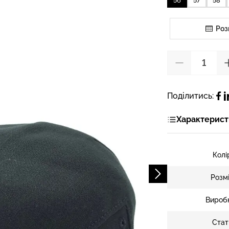
56
57
58
Роз
Поділитись:
Характерист
Колі
Розм
Вироб
Стат