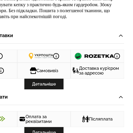
увати кепку з практично будь-яким гардеробом. Збоку
ори. Без підкладки. Пошита з полегшеної тканини, що
навіть при найспекотнішій погоді.
тавки
Доставка кур'єром
Самовивіз
за адресою
Детальніше
ати
Оплата за
Післяплата
реквізитами
Детальніше