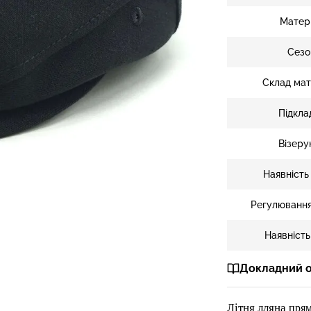
Матер
Сезо
Склад мат
Підкла
Візеру
Наявність
Регулювання
Наявність
Докладний 
ітня лляна
Л
пря