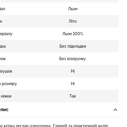
іал
Льон
н
Літо
еріалу
Льон 100%
дка
Без підкладки
нок
Без візерунку
 вушок
Ні
 розміру
Ні
 ніжки
Так
опис
ма
кепка
реглан однотонна
.
Гарний та
практичний колір