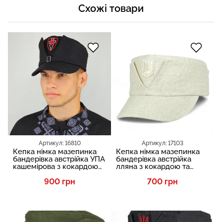
Схожі товари
Артикул: 16810
Артикул: 17103
Кепка німка мазепинка
Кепка німка мазепинка
бандерівка австрійка УПА
бандерівка австрійка
кашемірова з кокардою
лляна з кокардою та
VladAltex 222-19
тризубом VladAltex 2-19
900 грн
700 грн