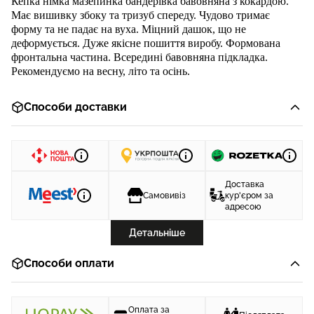
Кепка німка мазепинка
бандерівка
бавовняна
з кокардою
.
Має вишивку збоку та тризуб спереду. Чудово трима
є
форму та не падає на вуха. Міцний дашок, що не
деформується.
Дуже якісне пошиття виробу.
Формована
ф
ронтальна частина
. Всередині б
авовнян
а підкладка.
Рекомендуємо на
весну, літо та осінь
.
Способи доставки
Доставка
Самовивіз
кур'єром за
адресою
Детальніше
Способи оплати
Оплата за