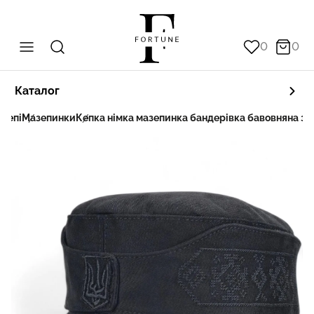
0
0
Каталог
 кепі
Мазепинки
Кепка німка мазепинка бандерівка бавовняна з 