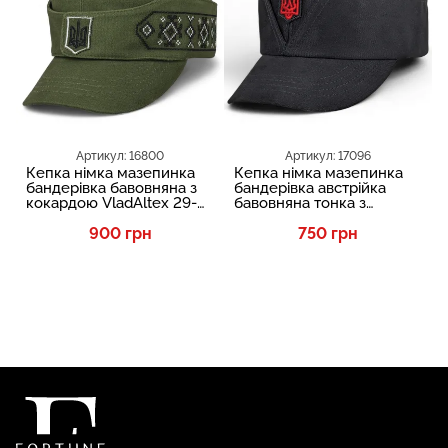
Артикул: 16800
Артикул: 17096
Кепка німка мазепинка
Кепка німка мазепинка
бандерівка бавовняна з
бандерівка австрійка
кокардою VladAltex 29-
бавовняна тонка з
460-19
кокардою та тризубом
900 грн
VladAltex 43-19
750 грн