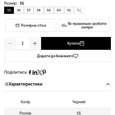
Розмір:
55
55
56
57
58
59
60
61
62
Як правильно зробити
Розмірна сітка
заміри
Купити
Додати до бажаного
Поділитись:
Характеристики
Колір
Чорний
Розмір
55