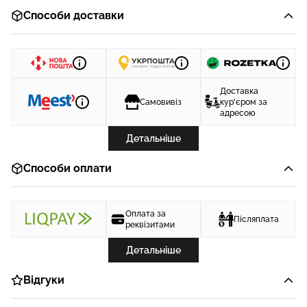
Способи доставки
Доставка
Самовивіз
кур'єром за
адресою
Детальніше
Способи оплати
Оплата за
Післяплата
реквізитами
Детальніше
Відгуки