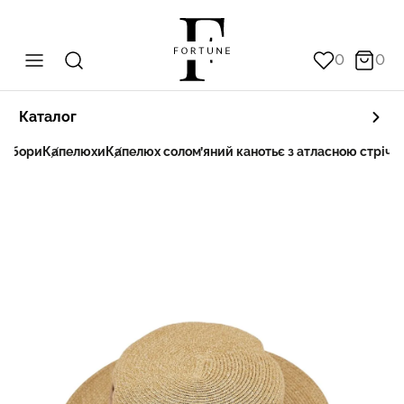
0
0
Каталог
і убори
Капелюхи
Капелюх солом’яний канотьє з атласною стрічк