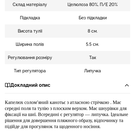
Склад матеріалу
Целюлоза 80%, П/Е 20%
Підкладка
Без підкладки
Висота тулії
8 см.
Ширина полів
5.5 см.
Регулювання розміру
Так
Тип регулятора
Липучка
Докладний опис
Капелюх солом’
яний
канотьє
з
атласною
стрічкою
. Має
середні поля та тулію з
плоским
верхом.
Має шнурівки для
фіксації на
шиї
.
Всередині є регулятор —
липуч
ка. Ідеальне
рішення для довершення пляжного образу, відпочинку
та
підійде для прогулянок та щоденного носіння.