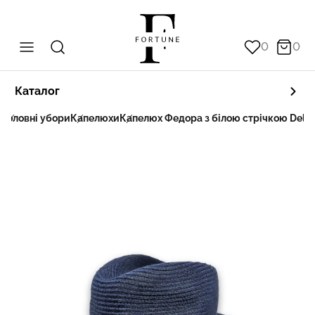
0
0
Каталог
а
Головні убори
Капелюхи
Капелюх Федора з білою стрічкою Delo