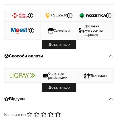
Доставка
Самовивіз
кур'єром за
адресою
Детальніше
Способи оплати
Оплата за
Післяплата
реквізитами
Детальніше
Відгуки
Ваша оцінка