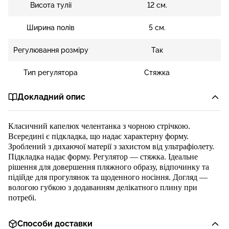
Висота тулії
12 см.
Ширина полів
5 см.
Регулювання розміру
Так
Тип регулятора
Стяжка
Докладний опис
Класичний капелюх челентанка з
чорною стр
і
чкою.
Всередині є підкладка, що надає характерну форму.
Зроблений з дихаючої матерії з захистом від ультрафіолету.
Підкладка надає форму.
Регулятор — стяжка.
Ідеальне
рішення для довершення пляжного образу, відпочинку
та
підійде для прогулянок та щоденного носіння.
Догляд —
вологою губкою з додаванням делікатного плину при
потребі.
Способи доставки