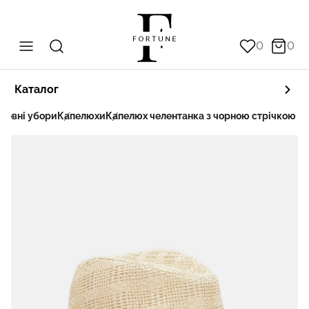
0
0
Каталог
ловні убори
Капелюхи
Капелюх челентанка з чорною стрічкою Fo