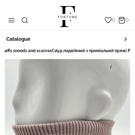
0
0
Catalogue
s
Buffs snoods and scarves
Снуд подвійний з преміальної пряжі Руб