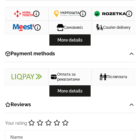
Самовивіз
Courier delivery
More details
Payment methods
Оплата за
Післяплата
реквізитами
More details
Reviews
Your rating