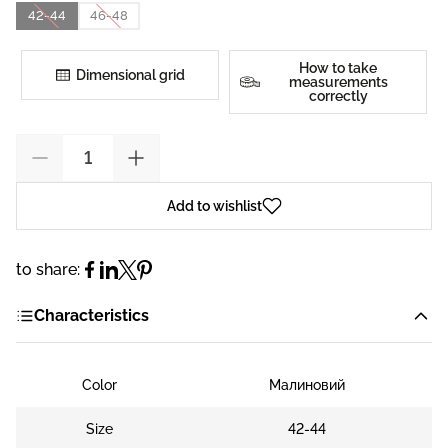
42-44
46-48
How to take
Dimensional grid
measurements
correctly
Add to wishlist
to share:
Characteristics
Color
Малиновий
Size
42-44