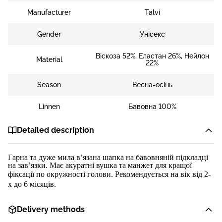
Manufacturer
Talvi
Gender
Унісекс
Віскоза 52%, Еластан 26%, Нейлон
Material
22%
Season
Весна-осінь
Linnen
Бавовна 100%
Detailed description
Гарна та дуже мила в’язана шапка на бавовняній підкладці
на зав’язки. Має акуратні вушка та манжет для кращої
фіксації по окружності голови. Рекомендується на вік від
2
-
х до 6
місяц
ів.
Delivery methods