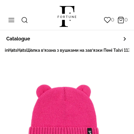
0
0
Catalogue
Main
Hats
Hats
Шапка в’язана з вушками на зав’язки Пені Talvi 1139