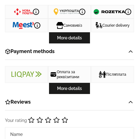
Самовивіз
Courier delivery
More details
Payment methods
Оплата за
Післяплата
реквізитами
More details
Reviews
Your rating