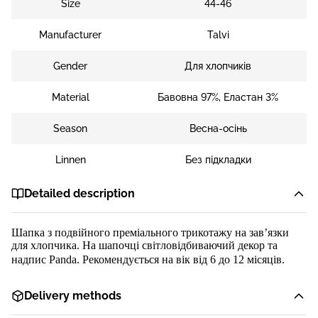
Size
44-46
Manufacturer
Talvi
Gender
Для хлопчиків
Material
Бавовна 97%, Еластан 3%
Season
Весна-осінь
Linnen
Без підкладки
Detailed description
Шапка з подвійного преміального трикотажу на зав’язки
для хлопчика
.
На шапочці світловідбиваючий декор та
надпис
Panda
.
Рекомендується на вік від 6 до
12
місяців.
Delivery methods