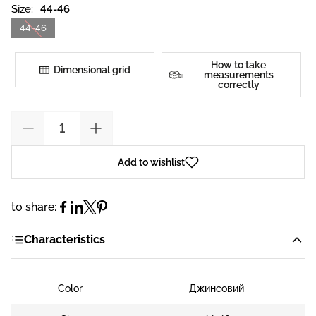
Size:
44-46
44-46
How to take
Dimensional grid
measurements
correctly
Add to wishlist
to share:
Characteristics
Color
Джинсовий