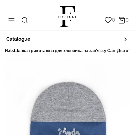
0
0
Catalogue
ats
Hats
Шапка трикотажна для хлопчика на зав’язку Сан-Дієго Tal