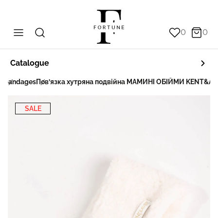
0
0
Catalogue
ts
bandages
Пов’язка хутряна подвійна МАМИНІ ОБІЙМИ KENT&AV
SALE