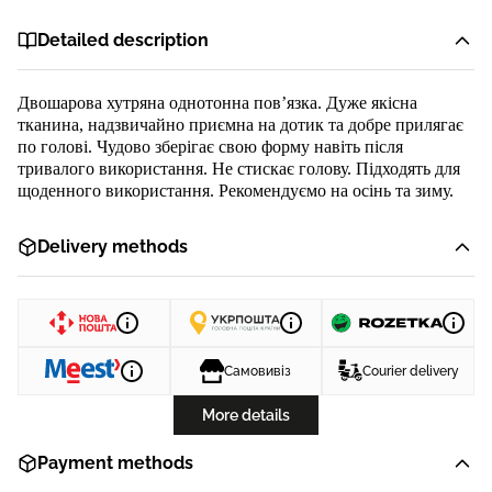
Detailed description
Двошарова
хутря
на однотонна пов’язка. Дуже якісна
тканина, надзвичайно приємна на дотик
та добре прилягає
по голові
. Чудово зберіга
є
свою форму навіть після
тривалого використання.
Н
е стиска
є
голову. Підходять для
щоденного використання.
Рекомендуємо на осінь та зиму.
Delivery methods
Самовивіз
Courier delivery
More details
Payment methods