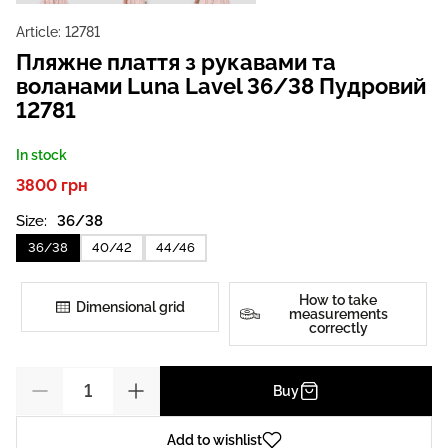
Article:
12781
Пляжне плаття з рукавами та
воланами Luna Lavel 36/38 Пудровий
12781
In stock
3800 грн
Size:
36/38
36/38
40/42
44/46
How to take
Dimensional grid
measurements
correctly
Buy
Add to wishlist