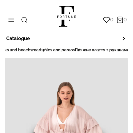
0
0
Catalogue
unks and beachwear
tunics and pareos
Пляжне плаття з рукавами т