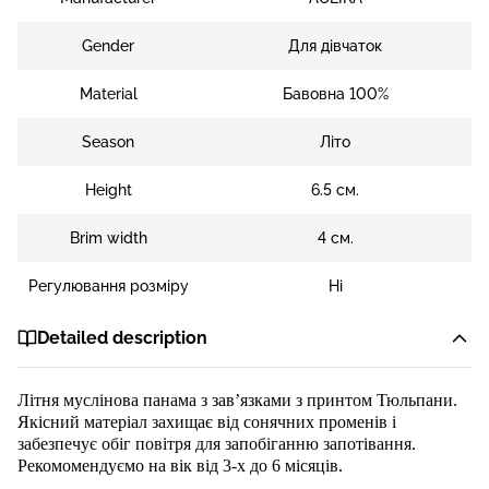
Gender
Для дівчаток
Material
Бавовна 100%
Season
Літо
Height
6.5 см.
Brim width
4 см.
Регулювання розміру
Ні
Detailed description
Літня муслінова
панама з зав’язками
з
принтом Тюльпани
.
Якісний матеріал захищає від сонячних променів і
забезпечує обіг повітря для запобіганню запотівання.
Рекомомендуємо на вік від
3
-х до
6
місяців.