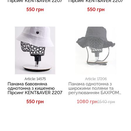
Пірсинг KENT&AVER 2207
Пірсинг KENT&AVER 2207
550 грн
550 грн
SALE
Article: 14575
Article: 17206
Панама бавовняна
Панама однотонна з
однотонна з кишенею
широкими полями та
Пірсинг KENT&AVER 2207
регулюванням БАХРОМА
KENT&AVER 2112
550 грн
1080 грн
1540 грн