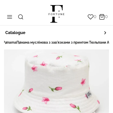
0
0
Catalogue
ts
Panama
Панама муслінова з зав'язками з принтом Тюльпани AOL