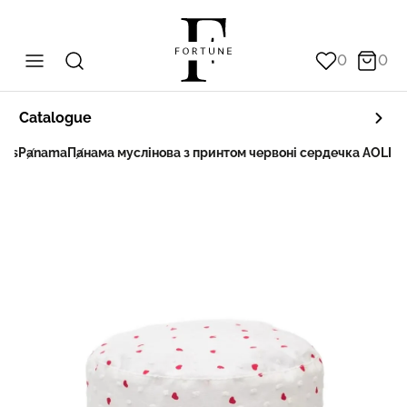
0
0
Catalogue
ats
Panama
Панама муслінова з принтом червоні сердечка AOLIKA