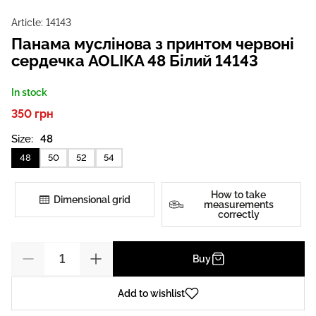
Article:
14143
Панама муслінова з принтом червоні
сердечка AOLIKA 48 Білий 14143
In stock
350 грн
Size:
48
48
50
52
54
How to take
Dimensional grid
measurements
correctly
Buy
Add to wishlist