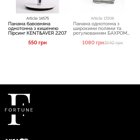
Article: 14575
Article: 17206
Панама бавовняна
Панама однотонна з
однотонна з кишенею
широкими полями та
Пірсинг KENT&AVER 2207
регулюванням БАХРОМА
KENT&AVER 2112
550 грн
1080 грн
1540 грн